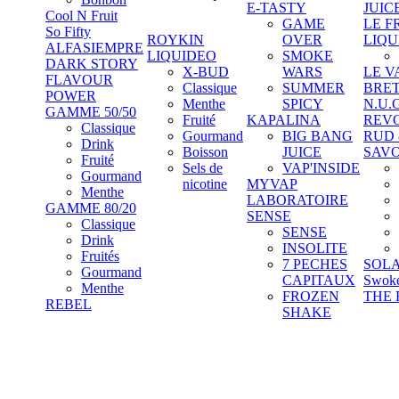
E-TASTY
JUIC
Cool N Fruit
GAME
LE F
So Fifty
ROYKIN
OVER
LIQU
ALFASIEMPRE
LIQUIDEO
SMOKE
DARK STORY
X-BUD
WARS
LE V
FLAVOUR
Classique
SUMMER
BRE
POWER
Menthe
SPICY
N.U.
GAMME 50/50
Fruité
KAPALINA
REV
Classique
Gourmand
BIG BANG
RUD
Drink
Boisson
JUICE
SAV
Fruité
Sels de
VAP'INSIDE
Gourmand
nicotine
MYVAP
Menthe
LABORATOIRE
GAMME 80/20
SENSE
Classique
SENSE
Drink
INSOLITE
Fruités
7 PECHES
SOL
Gourmand
CAPITAUX
Swok
Menthe
FROZEN
THE 
REBEL
SHAKE