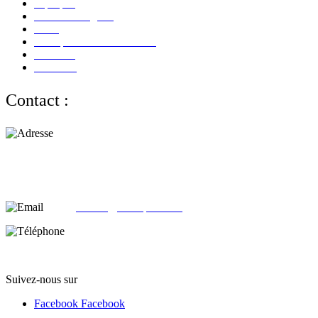
A propos
Mentions Légales
CGV
Politique de Confidentialité
Paiement
Livraison
Contact :
Adresse :
alloliquid.com
25-29 rue Léon JOUHAUX
78500 Sartrouville - France
email:
contact@alloliquid.com
Téléphone:
(+33) 07 62 05 82 95
Suivez-nous sur
Facebook
Facebook