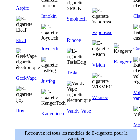
Aspire
Innokin
Cla
Smoktech
Vaporesso
Rincoe
Eleaf
Joyetech
Cu
Kangerm
Vision
Tesla
GeekVape
Justfog
Vol
Wismec
var
IJoy
Vandy Vape
Kangertech
Mo
Retrouvez ici tous les modèles de E-cigarette pour le
vapotage