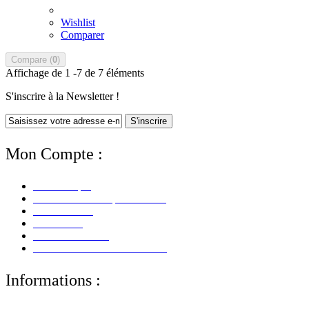
Wishlist
Comparer
Compare (
0
)
Affichage de 1 -7 de 7 éléments
S'inscrire à la Newsletter !
S'inscrire
Mon Compte :
Mon Compte
Mes Informations personnelles
Mes Adresses
Mes Avoirs
Mes Commandes
Mes Retours De Marchandises
Informations :