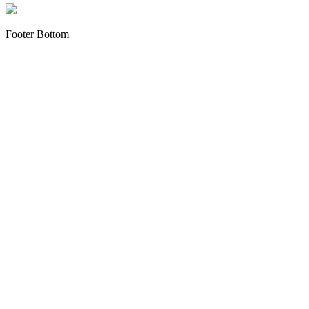
Footer Bottom
Copyright © 2012 - 2022 alloliquid.com grossiste cigarette
électronique et E-liquide premium Tous droits réservés