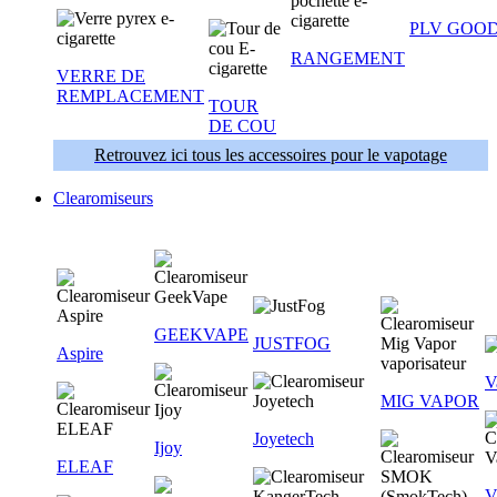
PLV GOOD
RANGEMENT
VERRE DE
REMPLACEMENT
TOUR
DE COU
Retrouvez ici tous les accessoires pour le vapotage
Clearomiseurs
GEEKVAPE
JUSTFOG
Aspire
V
MIG VAPOR
Joyetech
Ijoy
ELEAF
V