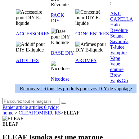
:
A&L
PACK
CAPELLA
DIY
Halo
Revolute
ACCESSOIRES
CONCENTRES
Solana
Savouréa
T-Juice
Vampire
BASE DIY
Vape
ADDITIFS
AROMES
Vape
empire
Brew
Nicodose
Vap&Go
Retrouvez ici tous les produits pour vos DIY de vapotage
Panier
article
articles
0
(vide)
home
>
CLEAROMISEURS
>
ELEAF
ELEAF
ELEAF Ismoka est une marque