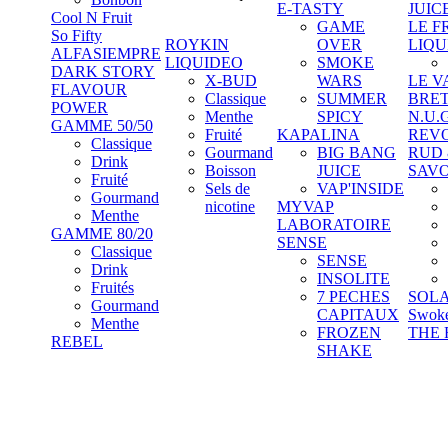
E-TASTY
JUIC
Cool N Fruit
GAME
LE F
So Fifty
ROYKIN
OVER
LIQU
ALFASIEMPRE
LIQUIDEO
SMOKE
DARK STORY
X-BUD
WARS
LE V
FLAVOUR
Classique
SUMMER
BRE
POWER
Menthe
SPICY
N.U.
GAMME 50/50
Fruité
KAPALINA
REV
Classique
Gourmand
BIG BANG
RUD
Drink
Boisson
JUICE
SAV
Fruité
Sels de
VAP'INSIDE
Gourmand
nicotine
MYVAP
Menthe
LABORATOIRE
GAMME 80/20
SENSE
Classique
SENSE
Drink
INSOLITE
Fruités
7 PECHES
SOL
Gourmand
CAPITAUX
Swok
Menthe
FROZEN
THE 
REBEL
SHAKE