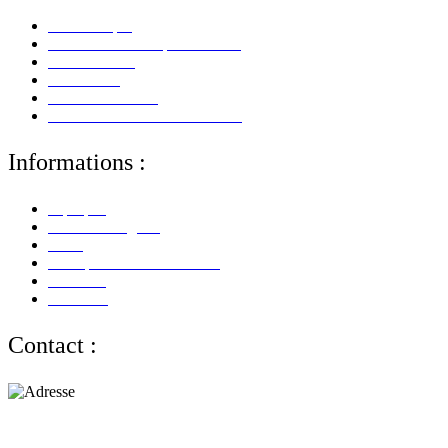
Mon Compte
Mes Informations personnelles
Mes Adresses
Mes Avoirs
Mes Commandes
Mes Retours De Marchandises
Informations :
A propos
Mentions Légales
CGV
Politique de Confidentialité
Paiement
Livraison
Contact :
Adresse :
alloliquid.com
25-29 rue Léon JOUHAUX