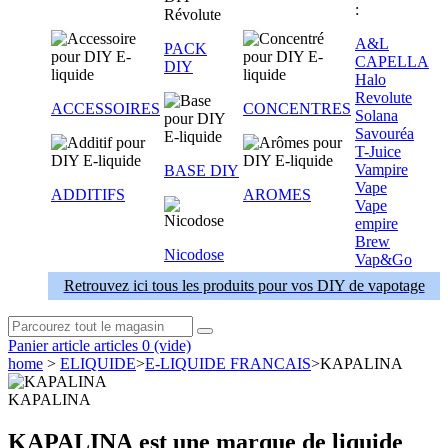
:
A&L
PACK
CAPELLA
DIY
Halo
Revolute
ACCESSOIRES
CONCENTRES
Solana
Savouréa
T-Juice
Vampire
BASE DIY
Vape
ADDITIFS
AROMES
Vape
empire
Brew
Nicodose
Vap&Go
Retrouvez ici tous les produits pour vos DIY de vapotage
Panier
article
articles
0
(vide)
home
>
ELIQUIDE
>
E-LIQUIDE FRANCAIS
>
KAPALINA
KAPALINA
KAPALINA est une marque de liquide