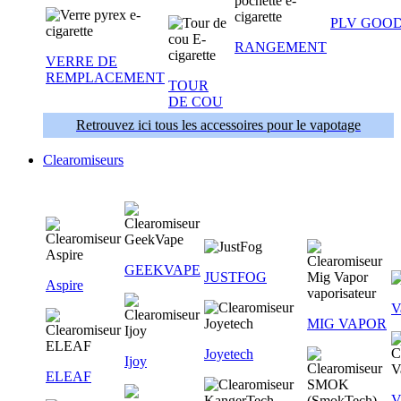
PLV GOOD
RANGEMENT
VERRE DE
REMPLACEMENT
TOUR
DE COU
Retrouvez ici tous les accessoires pour le vapotage
Clearomiseurs
GEEKVAPE
JUSTFOG
Aspire
V
MIG VAPOR
Joyetech
Ijoy
ELEAF
V