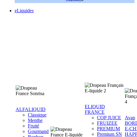
eLiquides
ELIQUID
ALFALIQUID
FRANCE
Classique
COP JUICE
Avap
Menthe
FRUIZEE
BOR
Fruité
PREMIUM
E-CH
Gourmand
Premium SN
HAP
Bonbon