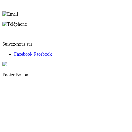
78500 Sartrouville - France
email:
contact@alloliquid.com
Téléphone:
(+33) 07 62 05 82 95
Suivez-nous sur
Facebook
Facebook
Footer Bottom
Copyright © 2012 - 2022 alloliquid.com grossiste cigarette
électronique et E-liquide premium Tous droits réservés