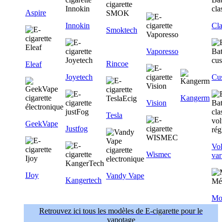
Aspire
Innokin
Cla
Smoktech
Vaporesso
Rincoe
Eleaf
Joyetech
Cu
Kangerm
Vision
Tesla
GeekVape
Justfog
Vol
Wismec
var
IJoy
Vandy Vape
Kangertech
Mo
Retrouvez ici tous les modèles de E-cigarette pour le
vapotage