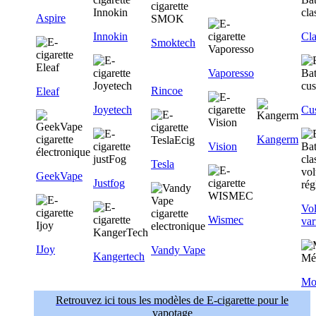
Aspire
Innokin
Cla
Smoktech
Vaporesso
Rincoe
Eleaf
Joyetech
Cu
Kangerm
Vision
Tesla
GeekVape
Justfog
Vol
Wismec
var
IJoy
Vandy Vape
Kangertech
Mo
Retrouvez ici tous les modèles de E-cigarette pour le
vapotage