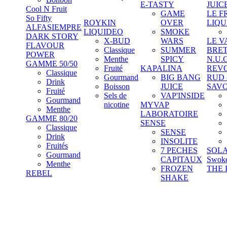
E-TASTY
JUIC
Cool N Fruit
GAME
LE F
So Fifty
ROYKIN
OVER
LIQU
ALFASIEMPRE
LIQUIDEO
SMOKE
DARK STORY
X-BUD
WARS
LE V
FLAVOUR
Classique
SUMMER
BRE
POWER
Menthe
SPICY
N.U.
GAMME 50/50
Fruité
KAPALINA
REV
Classique
Gourmand
BIG BANG
RUD
Drink
Boisson
JUICE
SAV
Fruité
Sels de
VAP'INSIDE
Gourmand
nicotine
MYVAP
Menthe
LABORATOIRE
GAMME 80/20
SENSE
Classique
SENSE
Drink
INSOLITE
Fruités
7 PECHES
SOL
Gourmand
CAPITAUX
Swok
Menthe
FROZEN
THE 
REBEL
SHAKE