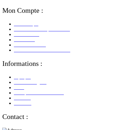
Mon Compte :
Mon Compte
Mes Informations personnelles
Mes Adresses
Mes Avoirs
Mes Commandes
Mes Retours De Marchandises
Informations :
A propos
Mentions Légales
CGV
Politique de Confidentialité
Paiement
Livraison
Contact :