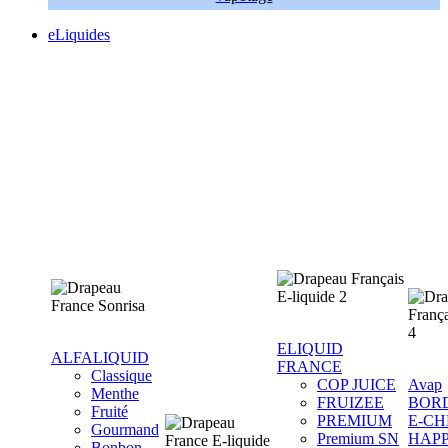
eLiquides
ELIQUID
ALFALIQUID
FRANCE
Classique
COP JUICE
Avap
Menthe
FRUIZEE
BOR
Fruité
PREMIUM
E-CH
Gourmand
Premium SN
HAP
Bonbon