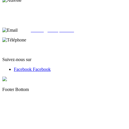
Adresse :
alloliquid.com
25-29 rue Léon JOUHAUX
78500 Sartrouville - France
email:
contact@alloliquid.com
Téléphone:
(+33) 07 62 05 82 95
Suivez-nous sur
Facebook
Facebook
Footer Bottom
Copyright © 2012 - 2022 alloliquid.com grossiste cigarette
électronique et E-liquide premium Tous droits réservés