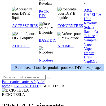
:
A&L
PACK
CAPELLA
DIY
Halo
Revolute
ACCESSOIRES
CONCENTRES
Solana
Savouréa
T-Juice
Vampire
BASE DIY
Vape
ADDITIFS
AROMES
Vape
empire
Brew
Nicodose
Vap&Go
Retrouvez ici tous les produits pour vos DIY de vapotage
Panier
article
articles
0
(vide)
home
>
E-CIGARETTE
>
E-CIG TESLA
E-CIG TESLA