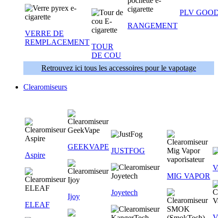
PLV GOOD
RANGEMENT
VERRE DE
REMPLACEMENT
TOUR
DE COU
Retrouvez ici tous les accessoires pour le vapotage
Clearomiseurs
GEEKVAPE
JUSTFOG
Aspire
V
MIG VAPOR
Joyetech
Ijoy
ELEAF
V