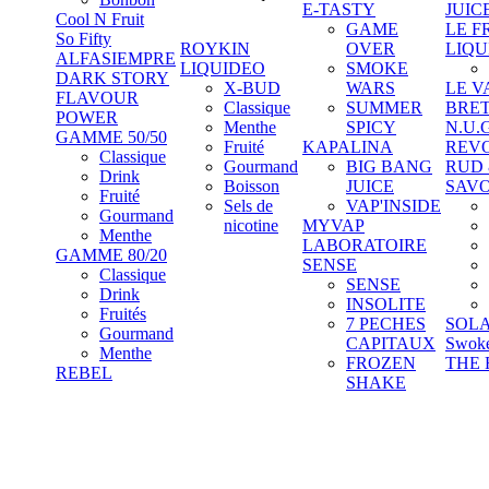
E-TASTY
JUIC
Cool N Fruit
GAME
LE F
So Fifty
ROYKIN
OVER
LIQU
ALFASIEMPRE
LIQUIDEO
SMOKE
DARK STORY
X-BUD
WARS
LE V
FLAVOUR
Classique
SUMMER
BRE
POWER
Menthe
SPICY
N.U.
GAMME 50/50
Fruité
KAPALINA
REV
Classique
Gourmand
BIG BANG
RUD
Drink
Boisson
JUICE
SAV
Fruité
Sels de
VAP'INSIDE
Gourmand
nicotine
MYVAP
Menthe
LABORATOIRE
GAMME 80/20
SENSE
Classique
SENSE
Drink
INSOLITE
Fruités
7 PECHES
SOL
Gourmand
CAPITAUX
Swok
Menthe
FROZEN
THE 
REBEL
SHAKE