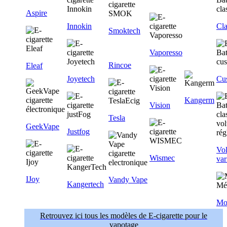
Aspire
Innokin
Cla
Smoktech
Vaporesso
Rincoe
Eleaf
Joyetech
Cu
Kangerm
Vision
Tesla
GeekVape
Justfog
Vol
Wismec
var
IJoy
Vandy Vape
Kangertech
Mo
Retrouvez ici tous les modèles de E-cigarette pour le
vapotage