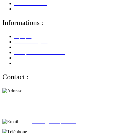
Mes Commandes
Mes Retours De Marchandises
Informations :
A propos
Mentions Légales
CGV
Politique de Confidentialité
Paiement
Livraison
Contact :
Adresse :
alloliquid.com
25-29 rue Léon JOUHAUX
78500 Sartrouville - France
email:
contact@alloliquid.com
Téléphone: