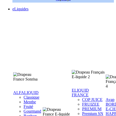
eLiquides
ELIQUID
ALFALIQUID
FRANCE
Classique
COP JUICE
Avap
Menthe
FRUIZEE
BOR
Fruité
PREMIUM
E-CH
Gourmand
Premium SN
HAP
Bonbon