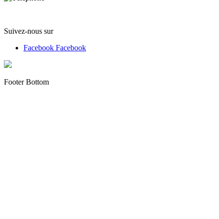
(+33) 07 62 05 82 95
Suivez-nous sur
Facebook
Facebook
Footer Bottom
Copyright © 2012 - 2022 alloliquid.com grossiste cigarette
électronique et E-liquide premium Tous droits réservés