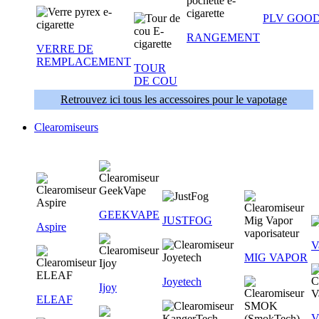
PLV GOOD
RANGEMENT
VERRE DE
REMPLACEMENT
TOUR
DE COU
Retrouvez ici tous les accessoires pour le vapotage
Clearomiseurs
GEEKVAPE
JUSTFOG
Aspire
V
MIG VAPOR
Joyetech
Ijoy
ELEAF
V