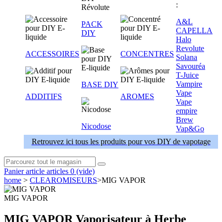
:
A&L
PACK
CAPELLA
DIY
Halo
Revolute
ACCESSOIRES
CONCENTRES
Solana
Savouréa
T-Juice
Vampire
BASE DIY
Vape
ADDITIFS
AROMES
Vape
empire
Brew
Nicodose
Vap&Go
Retrouvez ici tous les produits pour vos DIY de vapotage
Panier
article
articles
0
(vide)
home
>
CLEAROMISEURS
>
MIG VAPOR
MIG VAPOR
MIG VAPOR Vaporisateur à Herbe