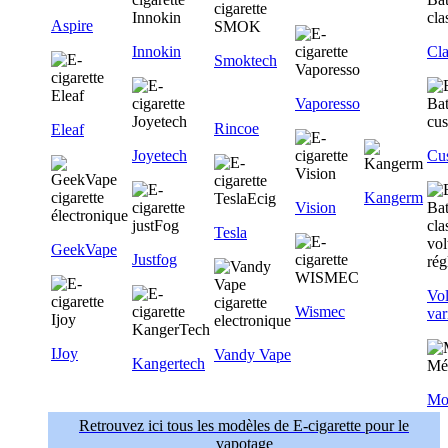
Aspire
Innokin
Cla
Smoktech
Vaporesso
Rincoe
Eleaf
Joyetech
Cu
Kangerm
Vision
Tesla
GeekVape
Justfog
Vol
Wismec
var
IJoy
Vandy Vape
Kangertech
Mo
Retrouvez ici tous les modèles de E-cigarette pour le
vapotage