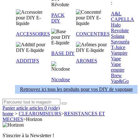
:
A&L
PACK
CAPELLA
DIY
Halo
Revolute
ACCESSOIRES
CONCENTRES
Solana
Savouréa
T-Juice
Vampire
BASE DIY
Vape
ADDITIFS
AROMES
Vape
empire
Brew
Nicodose
Vap&Go
Retrouvez ici tous les produits pour vos DIY de vapotage
Panier
article
articles
0
(vide)
home
>
CLEAROMISEURS
>
RESISTANCES ET
MECHES
>
Horizon
S'inscrire à la Newsletter !