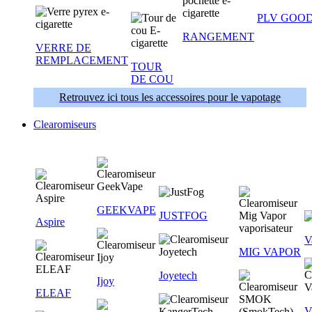
PLV GOOD
RANGEMENT
VERRE DE
REMPLACEMENT
TOUR
DE COU
Retrouvez ici tous les accessoires pour le vapotage
Clearomiseurs
GEEKVAPE
JUSTFOG
Aspire
V
MIG VAPOR
Joyetech
Ijoy
ELEAF
V