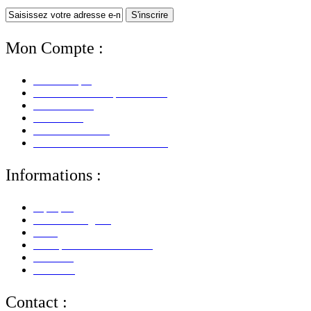
S'inscrire
Mon Compte :
Mon Compte
Mes Informations personnelles
Mes Adresses
Mes Avoirs
Mes Commandes
Mes Retours De Marchandises
Informations :
A propos
Mentions Légales
CGV
Politique de Confidentialité
Paiement
Livraison
Contact :