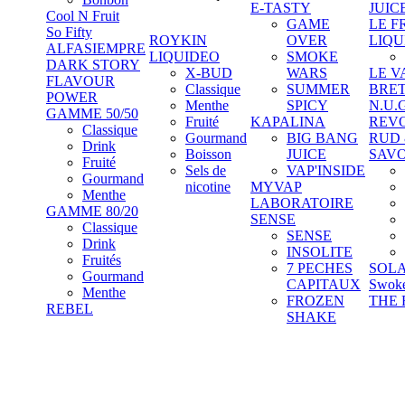
E-TASTY
JUIC
Cool N Fruit
GAME
LE F
So Fifty
ROYKIN
OVER
LIQU
ALFASIEMPRE
LIQUIDEO
SMOKE
DARK STORY
X-BUD
WARS
LE V
FLAVOUR
Classique
SUMMER
BRE
POWER
Menthe
SPICY
N.U.
GAMME 50/50
Fruité
KAPALINA
REV
Classique
Gourmand
BIG BANG
RUD
Drink
Boisson
JUICE
SAV
Fruité
Sels de
VAP'INSIDE
Gourmand
nicotine
MYVAP
Menthe
LABORATOIRE
GAMME 80/20
SENSE
Classique
SENSE
Drink
INSOLITE
Fruités
7 PECHES
SOL
Gourmand
CAPITAUX
Swok
Menthe
FROZEN
THE 
REBEL
SHAKE