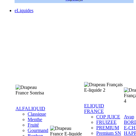
eLiquides
ELIQUID
ALFALIQUID
FRANCE
Classique
COP JUICE
Avap
Menthe
FRUIZEE
BOR
Fruité
PREMIUM
E-CH
Gourmand
Premium SN
HAP
Bonbon