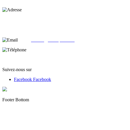
Adresse :
alloliquid.com
25-29 rue Léon JOUHAUX
78500 Sartrouville - France
email:
contact@alloliquid.com
Téléphone:
(+33) 07 62 05 82 95
Suivez-nous sur
Facebook
Facebook
Footer Bottom
Copyright © 2012 - 2022 alloliquid.com grossiste cigarette
électronique et E-liquide premium Tous droits réservés