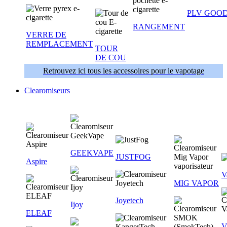
PLV GOOD
RANGEMENT
VERRE DE
REMPLACEMENT
TOUR
DE COU
Retrouvez ici tous les accessoires pour le vapotage
Clearomiseurs
GEEKVAPE
JUSTFOG
Aspire
V
MIG VAPOR
Joyetech
Ijoy
ELEAF
V