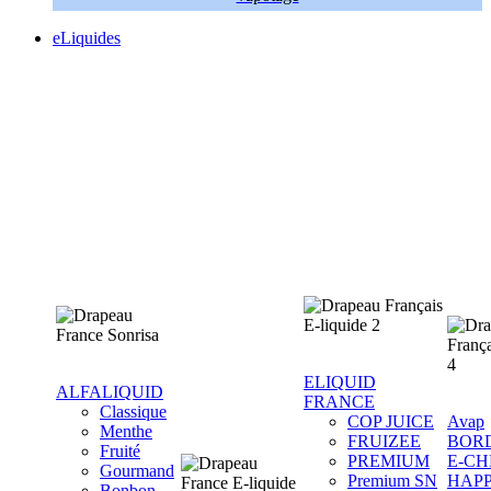
eLiquides
ELIQUID
ALFALIQUID
FRANCE
Classique
COP JUICE
Avap
Menthe
FRUIZEE
BOR
Fruité
PREMIUM
E-CH
Gourmand
Premium SN
HAP
Bonbon