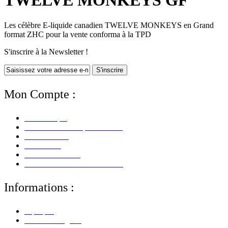
TWELVE MONKEYS GF
Les célèbre E-liquide canadien TWELVE MONKEYS en Grand
format ZHC pour la vente conforma à la TPD
S'inscrire à la Newsletter !
S'inscrire
Mon Compte :
Mon Compte
Mes Informations personnelles
Mes Adresses
Mes Avoirs
Mes Commandes
Mes Retours De Marchandises
Informations :
A propos
Mentions Légales