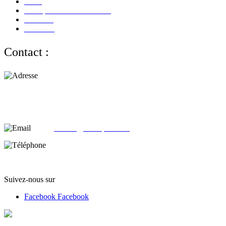
CGV
Politique de Confidentialité
Paiement
Livraison
Contact :
Adresse :
alloliquid.com
25-29 rue Léon JOUHAUX
78500 Sartrouville - France
email:
contact@alloliquid.com
Téléphone:
(+33) 07 62 05 82 95
Suivez-nous sur
Facebook
Facebook