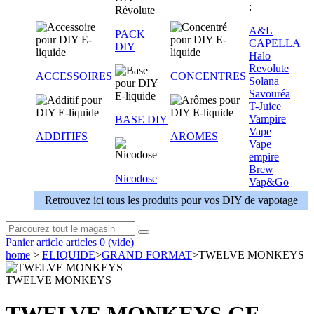
:
A&L
PACK
CAPELLA
DIY
Halo
Revolute
ACCESSOIRES
CONCENTRES
Solana
Savouréa
T-Juice
Vampire
BASE DIY
Vape
ADDITIFS
AROMES
Vape
empire
Brew
Nicodose
Vap&Go
Retrouvez ici tous les produits pour vos DIY de vapotage
Panier
article
articles
0
(vide)
home
>
ELIQUIDE
>
GRAND FORMAT
>
TWELVE MONKEYS
TWELVE MONKEYS