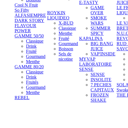
E-TASTY
JUIC
Cool N Fruit
GAME
LE F
So Fifty
ROYKIN
OVER
LIQU
ALFASIEMPRE
LIQUIDEO
SMOKE
DARK STORY
X-BUD
WARS
LE V
FLAVOUR
Classique
SUMMER
BRE
POWER
Menthe
SPICY
N.U.
GAMME 50/50
Fruité
KAPALINA
REV
Classique
Gourmand
BIG BANG
RUD
Drink
Boisson
JUICE
SAV
Fruité
Sels de
VAP'INSIDE
Gourmand
nicotine
MYVAP
Menthe
LABORATOIRE
GAMME 80/20
SENSE
Classique
SENSE
Drink
INSOLITE
Fruités
7 PECHES
SOL
Gourmand
CAPITAUX
Swok
Menthe
FROZEN
THE 
REBEL
SHAKE