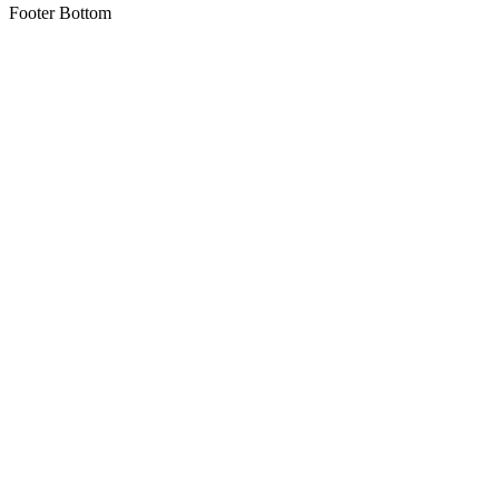
Footer Bottom
Copyright © 2012 - 2022 alloliquid.com grossiste cigarette
électronique et E-liquide premium Tous droits réservés