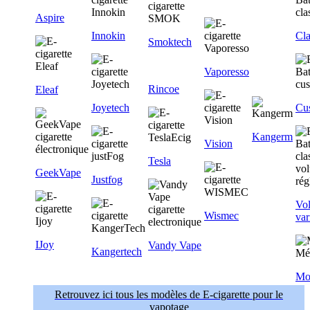
Aspire
Innokin
Cla
Smoktech
Vaporesso
Rincoe
Eleaf
Joyetech
Cu
Kangerm
Vision
Tesla
GeekVape
Justfog
Vol
Wismec
var
IJoy
Vandy Vape
Kangertech
Mo
Retrouvez ici tous les modèles de E-cigarette pour le
vapotage