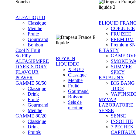
ALFALIQUID
Classique
ELIQUID FRAN
Menthe
COP JUICE
Fruité
FRUIZEE
Gourmand
PREMIUM
Bonbon
Premium SN
Cool N Fruit
E-TASTY
So Fifty
GAME OV
ROYKIN
ALFASIEMPRE
SMOKE W
LIQUIDEO
DARK STORY
SUMMER
X-BUD
FLAVOUR
SPICY
Classique
POWER
KAPALINA
Menthe
GAMME 50/50
BIG BANG
Fruité
Classique
JUICE
Gourmand
Drink
VAP'INSID
Boisson
Fruité
MYVAP
Sels de
Gourmand
LABORATOIRE
nicotine
Menthe
SENSE
GAMME 80/20
SENSE
Classique
INSOLITE
Drink
7 PECHES
Fruités
CAPITAUX