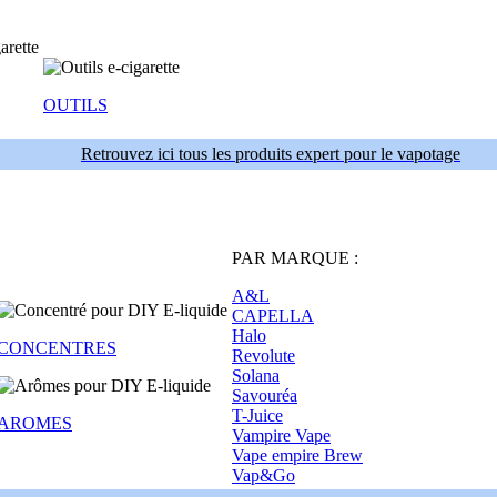
OUTILS
Retrouvez ici tous les produits expert pour le vapotage
PAR MARQUE :
A&L
CAPELLA
Halo
CONCENTRES
Revolute
Solana
Savouréa
T-Juice
AROMES
Vampire Vape
Vape empire Brew
Vap&Go