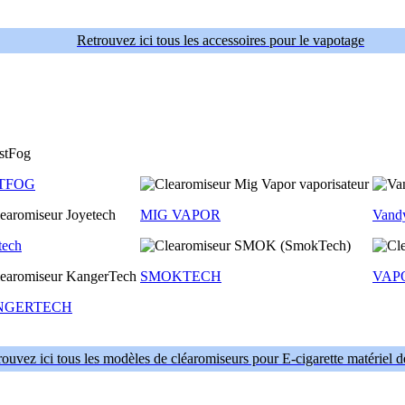
Retrouvez ici tous les accessoires pour le vapotage
TFOG
MIG VAPOR
Vand
tech
SMOKTECH
VAP
NGERTECH
ouvez ici tous les modèles de cléaromiseurs pour E-cigarette matériel 