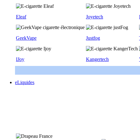
Eleaf
Joyetech
GeekVape
Justfog
IJoy
Kangertech
eLiquides