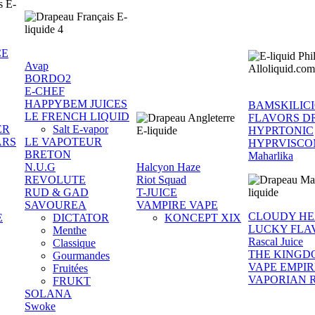
CE
Avap
BORDO2
E-CHEF
HAPPYBEM JUICES
BAMSKILIC
LE FRENCH LIQUID
FLAVORS D
ER
Salt E-vapor
HYPRTONIC
ARS
LE VAPOTEUR
HYPRVISCO
BRETON
Maharlika
N.U.G
Halcyon Haze
REVOLUTE
Riot Squad
RUD & GAD
T-JUICE
SAVOUREA
VAMPIRE VAPE
CLOUDY H
E
DICTATOR
KONCEPT XIX
LUCKY FLA
Menthe
Rascal Juice
Classique
THE KINGD
Gourmandes
VAPE EMPIR
Fruitées
VAPORIAN 
FRUKT
SOLANA
Swoke