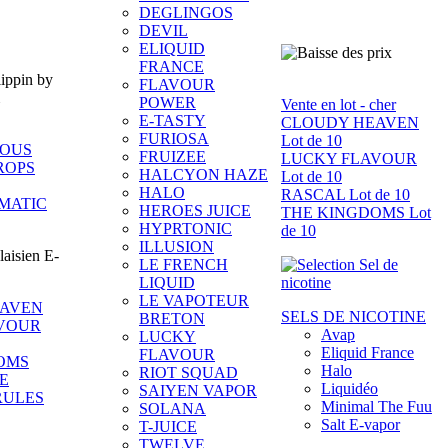
DEGLINGOS
DEVIL
ELIQUID
FRANCE
FLAVOUR
POWER
Vente en lot - cher
E-TASTY
CLOUDY HEAVEN
FURIOSA
Lot de 10
IOUS
FRUIZEE
LUCKY FLAVOUR
ROPS
HALCYON HAZE
Lot de 10
HALO
RASCAL Lot de 10
MATIC
HEROES JUICE
THE KINGDOMS Lot
HYPRTONIC
de 10
ILLUSION
LE FRENCH
LIQUID
LE VAPOTEUR
EAVEN
SELS DE NICOTINE
BRETON
VOUR
Avap
LUCKY
Eliquid France
FLAVOUR
OMS
Halo
RIOT SQUAD
E
Liquidéo
SAIYEN VAPOR
RULES
Minimal The Fuu
SOLANA
Salt E-vapor
T-JUICE
TWELVE