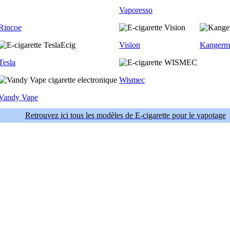
Vaporesso
Rincoe
Vision
Kangerm
Tesla
Wismec
Vandy Vape
Retrouvez ici tous les modèles de E-cigarette pour le vapotage