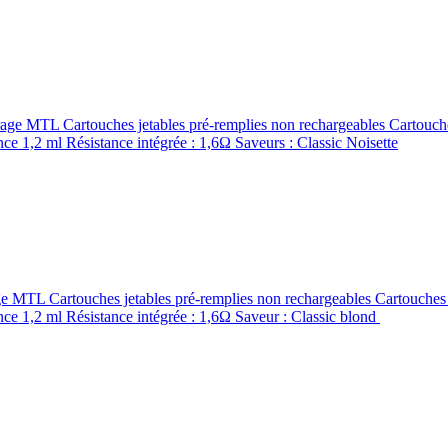
age MTL Cartouches jetables pré-remplies non rechargeables Cartouches
e 1,2 ml Résistance intégrée : 1,6Ω Saveurs : Classic Noisette
e MTL Cartouches jetables pré-remplies non rechargeables Cartouches à
e 1,2 ml Résistance intégrée : 1,6Ω Saveur : Classic blond