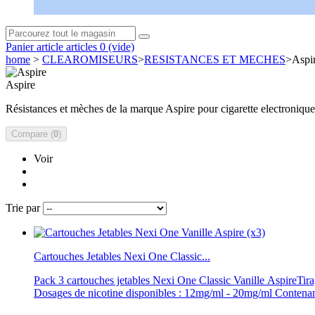
Panier
article
articles
0
(vide)
home
>
CLEAROMISEURS
>
RESISTANCES ET MECHES
>
Aspi
Aspire
Résistances et mèches de la marque Aspire pour cigarette electronique
Compare (
0
)
Voir
Trie par
Cartouches Jetables Nexi One Classic...
Pack 3 cartouches jetables Nexi One Classic Vanille AspireTira
Dosages de nicotine disponibles : 12mg/ml - 20mg/ml Contenanc