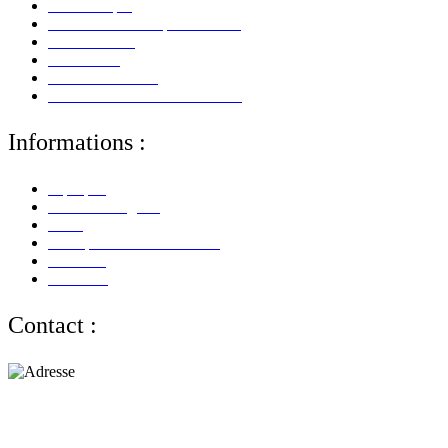
Mon Compte
Mes Informations personnelles
Mes Adresses
Mes Avoirs
Mes Commandes
Mes Retours De Marchandises
Informations :
A propos
Mentions Légales
CGV
Politique de Confidentialité
Paiement
Livraison
Contact :
Adresse :
alloliquid.com
25-29 rue Léon JOUHAUX
78500 Sartrouville - France