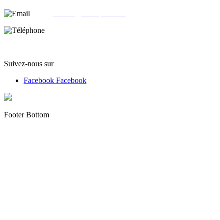
email:
contact@alloliquid.com
Téléphone:
(+33) 07 62 05 82 95
Suivez-nous sur
Facebook
Facebook
Footer Bottom
Copyright © 2012 - 2022 alloliquid.com grossiste cigarette
électronique et E-liquide premium Tous droits réservés