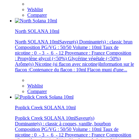
Wishlist
Comparer
North SOLANA 10ml
North SOLANA 10mlSaveur(s) Dominante(s) : classic brun
Composition PG/VG : 50/50 Volume : 10ml Taux de
nicotine : 0 - 3 - 6 - 12 Provenance : France Composition
: Propylène glycol (<50%) Glycérine végétale (<50%)
Arôme(s) Nicotine (si flacon avec nicotine)Information sur le
flacon :Contenance du flacon : 10ml Flacon muni d'une...
Wishlist
Comparer
Poplick Creek SOLANA 10ml
Poplick Creek SOLANA 10mlSaveur(s)
Dominante(s) : classic à coques, vanille, bourbon
Composition PG/VG : 50/50 Volume : 10ml Taux de
nicotine : 0 - 3 - 6 - 12 Provenance : France Composition