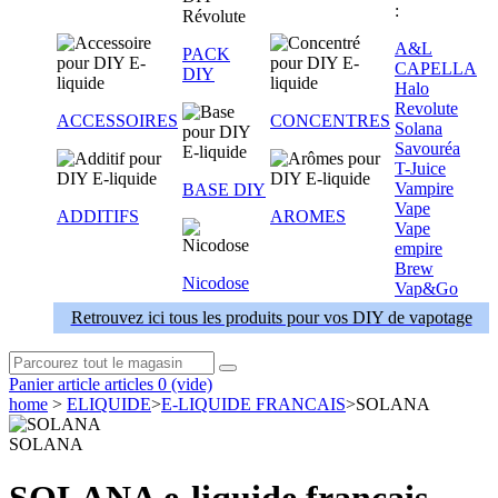
:
A&L
PACK
CAPELLA
DIY
Halo
Revolute
ACCESSOIRES
CONCENTRES
Solana
Savouréa
T-Juice
Vampire
BASE DIY
Vape
ADDITIFS
AROMES
Vape
empire
Brew
Nicodose
Vap&Go
Retrouvez ici tous les produits pour vos DIY de vapotage
Panier
article
articles
0
(vide)
home
>
ELIQUIDE
>
E-LIQUIDE FRANCAIS
>
SOLANA
SOLANA