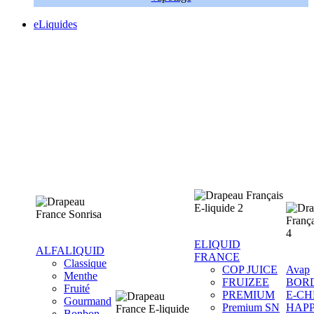
eLiquides
ELIQUID
ALFALIQUID
FRANCE
Classique
COP JUICE
Avap
Menthe
FRUIZEE
BOR
Fruité
PREMIUM
E-CH
Gourmand
Premium SN
HAP
Bonbon