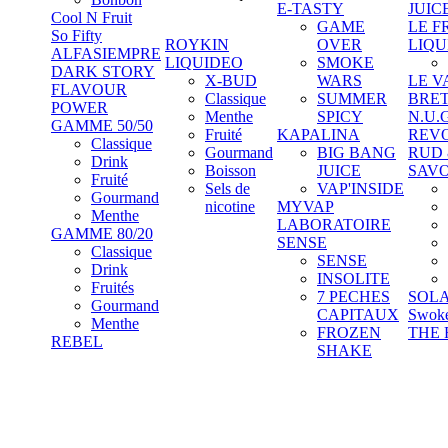
E-TASTY
JUIC
Cool N Fruit
GAME
LE F
So Fifty
ROYKIN
OVER
LIQU
ALFASIEMPRE
LIQUIDEO
SMOKE
DARK STORY
X-BUD
WARS
LE V
FLAVOUR
Classique
SUMMER
BRE
POWER
Menthe
SPICY
N.U.
GAMME 50/50
Fruité
KAPALINA
REV
Classique
Gourmand
BIG BANG
RUD
Drink
Boisson
JUICE
SAV
Fruité
Sels de
VAP'INSIDE
Gourmand
nicotine
MYVAP
Menthe
LABORATOIRE
GAMME 80/20
SENSE
Classique
SENSE
Drink
INSOLITE
Fruités
7 PECHES
SOL
Gourmand
CAPITAUX
Swok
Menthe
FROZEN
THE 
REBEL
SHAKE