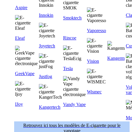
Aspire
Innokin
Cla
Smoktech
Vaporesso
Rincoe
Eleaf
Joyetech
Cu
Kangerm
Vision
Tesla
GeekVape
Justfog
Vol
Wismec
var
IJoy
Vandy Vape
Kangertech
Mo
Retrouvez ici tous les modèles de E-cigarette pour le
vapotage