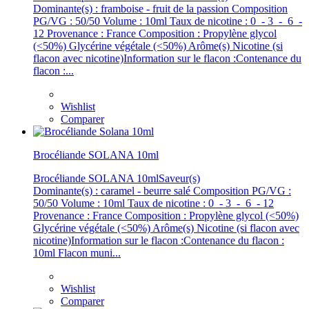
Dominante(s) : framboise - fruit de la passion Composition
PG/VG : 50/50 Volume : 10ml Taux de nicotine : 0 - 3 - 6 -
12 Provenance : France Composition : Propylène glycol
(<50%) Glycérine végétale (<50%) Arôme(s) Nicotine (si
flacon avec nicotine)Information sur le flacon :Contenance du
flacon :...
Wishlist
Comparer
Brocéliande SOLANA 10ml
Brocéliande SOLANA 10mlSaveur(s)
Dominante(s) : caramel - beurre salé Composition PG/VG :
50/50 Volume : 10ml Taux de nicotine : 0 - 3 - 6 - 12
Provenance : France Composition : Propylène glycol (<50%)
Glycérine végétale (<50%) Arôme(s) Nicotine (si flacon avec
nicotine)Information sur le flacon :Contenance du flacon :
10ml Flacon muni...
Wishlist
Comparer