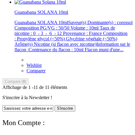
Guanabana SOLANA 10ml
Guanabana SOLANA 10mlSaveur(s) Dominante(s) : corossol
Composition PG/VG : 50/50 Volume : 10ml Taux de
nicotine : 0 - 3 - 6 - 12 Provenance : France Composition
: Propylène glycol (<50%) Glycérine végétale (<50%)
Arôme(s) Nicotine (si flacon avec nicotine)Information sur le
flacon :Contenance du flacon : 10ml Flacon muni d'une...
Wishlist
Comparer
Compare (
0
)
Affichage de 1 -11 de 11 éléments
S'inscrire à la Newsletter !
S'inscrire
Mon Compte :