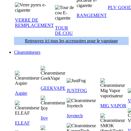
PLV GOOD
RANGEMENT
VERRE DE
REMPLACEMENT
TOUR
DE COU
Retrouvez ici tous les accessoires pour le vapotage
Clearomiseurs
GEEKVAPE
JUSTFOG
Aspire
V
MIG VAPOR
Joyetech
Ijoy
ELEAF
V