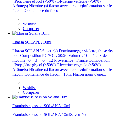
: Propylène glycol (<50%) Glycérine végétale (<50%)
Arôme(s) Nicotine (si flacon avec nicotine)Information sur le
flacon :Contenance du flacon :...
Wishlist
Comparer
Lhassa SOLANA 10ml
Lhassa SOLANASaveur(s) Dominante(s) : violette, fraise des
bois Composition PG/VG : 50/50 Volume : 10ml Taux de
nicotine : 0 - 3 - 6 - 12 Provenance : France Composition
: Propylène glycol (<50%) Glycérine végétale (<50%)
Arôme(s) Nicotine (si flacon avec nicotine)Information sur le
flacon :Contenance du flacon : 10ml Flacon muni d'une...
Wishlist
Comparer
Framboise passion SOLANA 10ml
Framboise passion SOLANA 10mlSaveur(s)