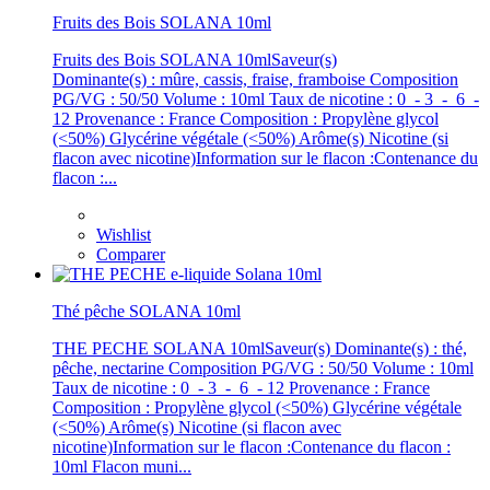
Fruits des Bois SOLANA 10ml
Fruits des Bois SOLANA 10mlSaveur(s)
Dominante(s) : mûre, cassis, fraise, framboise Composition
PG/VG : 50/50 Volume : 10ml Taux de nicotine : 0 - 3 - 6 -
12 Provenance : France Composition : Propylène glycol
(<50%) Glycérine végétale (<50%) Arôme(s) Nicotine (si
flacon avec nicotine)Information sur le flacon :Contenance du
flacon :...
Wishlist
Comparer
Thé pêche SOLANA 10ml
THE PECHE SOLANA 10mlSaveur(s) Dominante(s) : thé,
pêche, nectarine Composition PG/VG : 50/50 Volume : 10ml
Taux de nicotine : 0 - 3 - 6 - 12 Provenance : France
Composition : Propylène glycol (<50%) Glycérine végétale
(<50%) Arôme(s) Nicotine (si flacon avec
nicotine)Information sur le flacon :Contenance du flacon :
10ml Flacon muni...