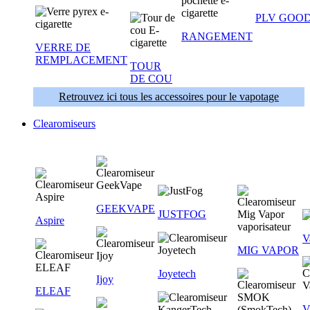
PLV GOOD
RANGEMENT
VERRE DE
REMPLACEMENT
TOUR
DE COU
Retrouvez ici tous les accessoires pour le vapotage
Clearomiseurs
GEEKVAPE
JUSTFOG
Aspire
V
MIG VAPOR
Joyetech
Ijoy
ELEAF
V