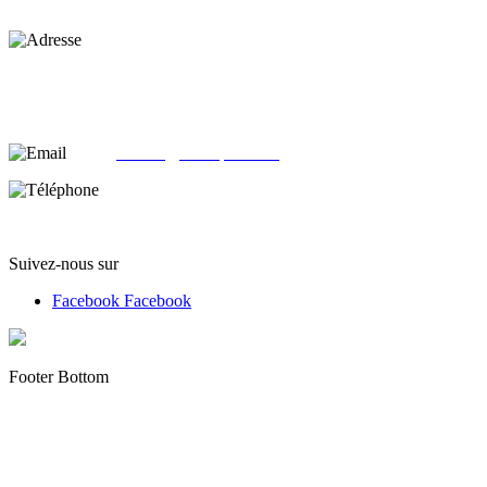
Adresse :
alloliquid.com
25-29 rue Léon JOUHAUX
78500 Sartrouville - France
email:
contact@alloliquid.com
Téléphone:
(+33) 07 62 05 82 95
Suivez-nous sur
Facebook
Facebook
Footer Bottom
Copyright © 2012 - 2022 alloliquid.com grossiste cigarette
électronique et E-liquide premium Tous droits réservés