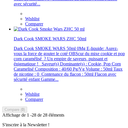
avec sécurité...
Wishlist
Comparer
Dark Cook SMOKE WARS ZHC 50ml
Dark Cook SMOKE WARS 50ml 0Mg E-liquide: Aurez-
vous la force de gouter le coté OBScur du mixe cookie et pop
corn caramélisé ? Un empire de saveurs puissant et
énigmatique ! Saveur(s) Dominante(s) : Cookie, Pop Corn
Caramelisé Composition : 40/60 Pg/Vg Volume : 50ml Taux
de nicotine : 0 Contenance du flacon : 50ml Flacon avec
sécurité enfant Gamme...
Wishlist
Comparer
Compare (
0
)
Affichage de 1 -28 de 28 éléments
S'inscrire à la Newsletter !