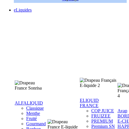
eLiquides
ELIQUID
ALFALIQUID
FRANCE
Classique
COP JUICE
Avap
Menthe
FRUIZEE
BOR
Fruité
PREMIUM
E-CH
Gourmand
Premium SN
HAP
Bonbon