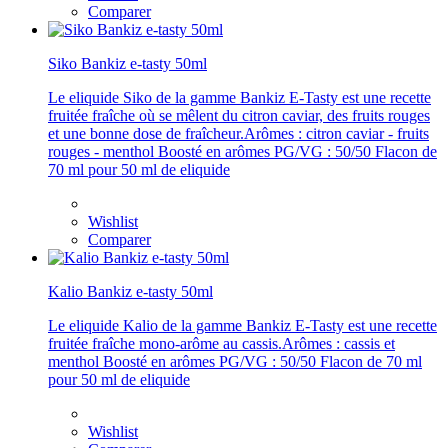
Comparer
Siko Bankiz e-tasty 50ml
Le eliquide Siko de la gamme Bankiz E-Tasty est une recette
fruitée fraîche où se mêlent du citron caviar, des fruits rouges
et une bonne dose de fraîcheur.Arômes : citron caviar - fruits
rouges - menthol Boosté en arômes PG/VG : 50/50 Flacon de
70 ml pour 50 ml de eliquide
Wishlist
Comparer
Kalio Bankiz e-tasty 50ml
Le eliquide Kalio de la gamme Bankiz E-Tasty est une recette
fruitée fraîche mono-arôme au cassis.Arômes : cassis et
menthol Boosté en arômes PG/VG : 50/50 Flacon de 70 ml
pour 50 ml de eliquide
Wishlist