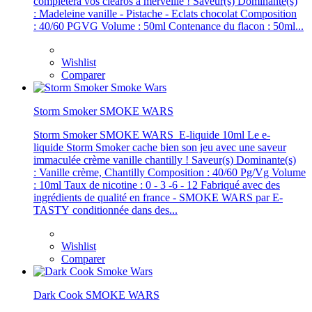
complétera vos clearos à merveille ! Saveur(s) Dominante(s)
: Madeleine vanille - Pistache - Eclats chocolat Composition
: 40/60 PGVG Volume : 50ml Contenance du flacon : 50ml...
Wishlist
Comparer
Storm Smoker SMOKE WARS
Storm Smoker SMOKE WARS E-liquide 10ml Le e-
liquide Storm Smoker cache bien son jeu avec une saveur
immaculée crème vanille chantilly ! Saveur(s) Dominante(s)
: Vanille crème, Chantilly Composition : 40/60 Pg/Vg Volume
: 10ml Taux de nicotine : 0 - 3 -6 - 12 Fabriqué avec des
ingrédients de qualité en france - SMOKE WARS par E-
TASTY conditionnée dans des...
Wishlist
Comparer
Dark Cook SMOKE WARS