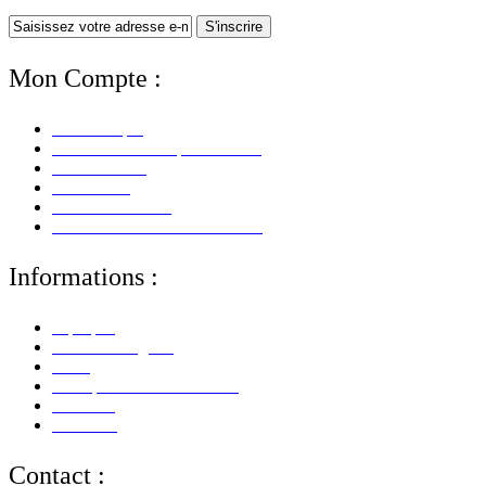
S'inscrire
Mon Compte :
Mon Compte
Mes Informations personnelles
Mes Adresses
Mes Avoirs
Mes Commandes
Mes Retours De Marchandises
Informations :
A propos
Mentions Légales
CGV
Politique de Confidentialité
Paiement
Livraison
Contact :