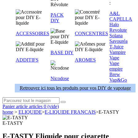
:
A&L
PACK
CAPELLA
DIY
Halo
Revolute
ACCESSOIRES
CONCENTRES
Solana
Savouréa
T-Juice
Vampire
BASE DIY
Vape
ADDITIFS
AROMES
Vape
empire
Brew
Nicodose
Vap&Go
Retrouvez ici tous les produits pour vos DIY de vapotage
Panier
article
articles
0
(vide)
home
>
ELIQUIDE
>
E-LIQUIDE FRANCAIS
>
E-TASTY
E-TASTY
E-TASTY Eliquide pour cigarette