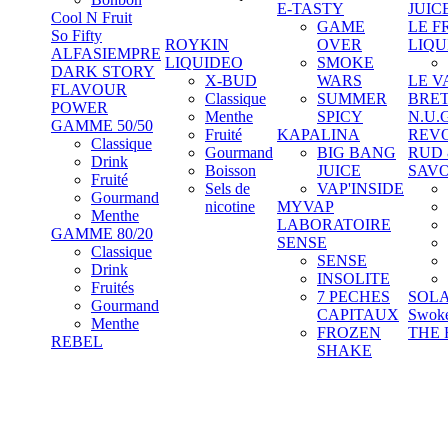
E-TASTY
JUIC
Cool N Fruit
GAME
LE F
So Fifty
ROYKIN
OVER
LIQU
ALFASIEMPRE
LIQUIDEO
SMOKE
DARK STORY
X-BUD
WARS
LE V
FLAVOUR
Classique
SUMMER
BRE
POWER
Menthe
SPICY
N.U.
GAMME 50/50
Fruité
KAPALINA
REV
Classique
Gourmand
BIG BANG
RUD
Drink
Boisson
JUICE
SAV
Fruité
Sels de
VAP'INSIDE
Gourmand
nicotine
MYVAP
Menthe
LABORATOIRE
GAMME 80/20
SENSE
Classique
SENSE
Drink
INSOLITE
Fruités
7 PECHES
SOL
Gourmand
CAPITAUX
Swok
Menthe
FROZEN
THE 
REBEL
SHAKE