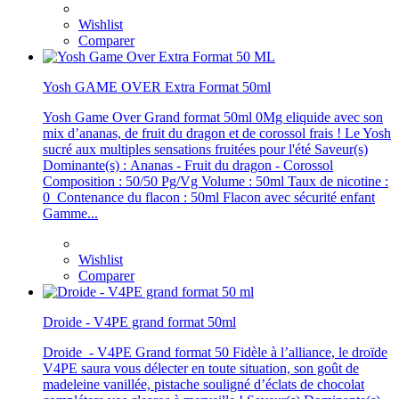
Wishlist
Comparer
Yosh GAME OVER Extra Format 50ml
Yosh Game Over Grand format 50ml 0Mg eliquide avec son
mix d’ananas, de fruit du dragon et de corossol frais ! Le Yosh
sucré aux multiples sensations fruitées pour l'été Saveur(s)
Dominante(s) : Ananas - Fruit du dragon - Corossol
Composition : 50/50 Pg/Vg Volume : 50ml Taux de nicotine :
0 Contenance du flacon : 50ml Flacon avec sécurité enfant
Gamme...
Wishlist
Comparer
Droide - V4PE grand format 50ml
Droide - V4PE Grand format 50 Fidèle à l’alliance, le droïde
V4PE saura vous délecter en toute situation, son goût de
madeleine vanillée, pistache souligné d’éclats de chocolat