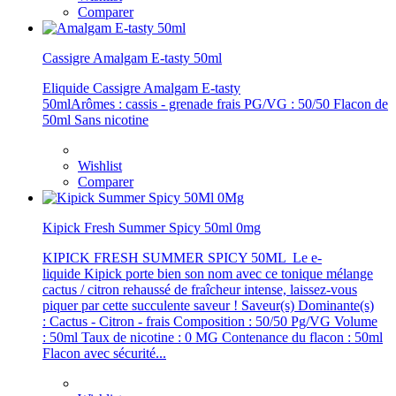
Comparer
Cassigre Amalgam E-tasty 50ml
Eliquide Cassigre Amalgam E-tasty
50mlArômes : cassis - grenade frais PG/VG : 50/50 Flacon de
50ml Sans nicotine
Wishlist
Comparer
Kipick Fresh Summer Spicy 50ml 0mg
KIPICK FRESH SUMMER SPICY 50ML Le e-
liquide Kipick porte bien son nom avec ce tonique mélange
cactus / citron rehaussé de fraîcheur intense, laissez-­vous
piquer par cette succulente saveur ! Saveur(s) Dominante(s)
: Cactus - Citron - frais Composition : 50/50 Pg/VG Volume
: 50ml Taux de nicotine : 0 MG Contenance du flacon : 50ml
Flacon avec sécurité...