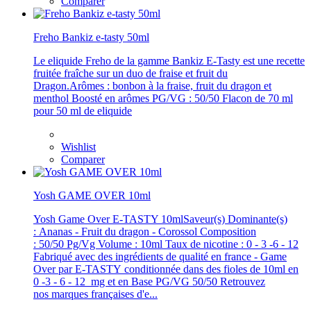
Comparer
Freho Bankiz e-tasty 50ml
Le eliquide Freho de la gamme Bankiz E-Tasty est une recette
fruitée fraîche sur un duo de fraise et fruit du
Dragon.Arômes : bonbon à la fraise, fruit du dragon et
menthol Boosté en arômes PG/VG : 50/50 Flacon de 70 ml
pour 50 ml de eliquide
Wishlist
Comparer
Yosh GAME OVER 10ml
Yosh Game Over E-TASTY 10mlSaveur(s) Dominante(s)
: Ananas - Fruit du dragon - Corossol Composition
: 50/50 Pg/Vg Volume : 10ml Taux de nicotine : 0 - 3 -6 - 12
Fabriqué avec des ingrédients de qualité en france - Game
Over par E-TASTY conditionnée dans des fioles de 10ml en
0 -3 - 6 - 12 mg et en Base PG/VG 50/50 Retrouvez
nos marques françaises d'e...