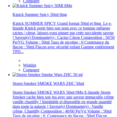
Comparer
Kipick Summer Spicy 50ml 0mg
Kipick SUMMER SPICY Grand format 50ml et 0mg Le e-
liquide Kipick porte bien son nom avec ce tonique mélange
cactus / citron, laissez-­vous piquer par cette succulente saveur
! Saveur(s) Dominante(s) : Cactus Citron Composition : 50/50
Pg/VG Volume : 50ml Taux de nicotine : 0 Contenance du
flacon : 50ml Flacon avec sécurité enfant Gamme entièrement
TPD...
Wishlist
Comparer
Storm Smoker SMOKE WARS ZHC 50ml
Storm Smoker SMOKE WARS 50ml 0Mg E-liquide Storm
Smoker cache bien son jeu avec une saveur immaculée crème
vanille chantilly ! Inimitable et disponible en grande quantité
dans toute la galaxie ! Saveur(s) Dominante(s) : Vanille
crème, Chantilly Composition : 40/60 Pg/Vg Volume : 50ml
Taux de nicotine : 0 Contenance du flacon : 50ml Flacon