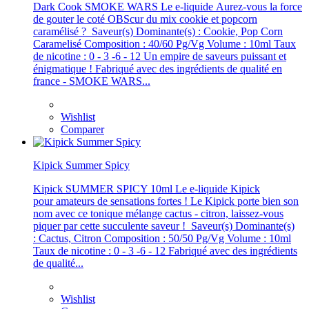
Dark Cook SMOKE WARS Le e-liquide Aurez­-vous la force
de gouter le coté OBScur du mix cookie et popcorn
caramélisé ? Saveur(s) Dominante(s) : Cookie, Pop Corn
Caramelisé Composition : 40/60 Pg/Vg Volume : 10ml Taux
de nicotine : 0 - 3 -6 - 12 Un empire de saveurs puissant et
énigmatique ! Fabriqué avec des ingrédients de qualité en
france - SMOKE WARS...
Wishlist
Comparer
Kipick Summer Spicy
Kipick SUMMER SPICY 10ml Le e-liquide Kipick
pour amateurs de sensations fortes ! Le Kipick porte bien son
nom avec ce tonique mélange cactus - citron, laissez-vous
piquer par cette succulente saveur ! Saveur(s) Dominante(s)
: Cactus, Citron Composition : 50/50 Pg/Vg Volume : 10ml
Taux de nicotine : 0 - 3 -6 - 12 Fabriqué avec des ingrédients
de qualité...
Wishlist