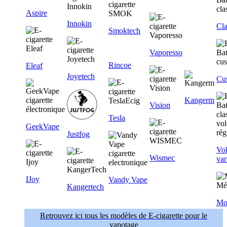
Aspire
Innokin
Cla
Smoktech
Vaporesso
Rincoe
Eleaf
Joyetech
Cu
Kangerm
Vision
Tesla
GeekVape
Justfog
Vol
Wismec
var
IJoy
Vandy Vape
Kangertech
Mo
Retrouvez ici tous les modèles de E-cigarette pour le
vapotage