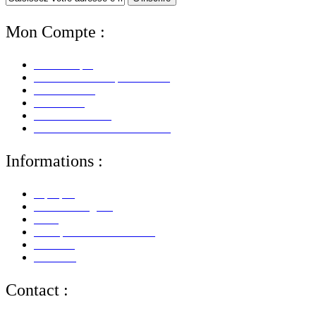
Mon Compte :
Mon Compte
Mes Informations personnelles
Mes Adresses
Mes Avoirs
Mes Commandes
Mes Retours De Marchandises
Informations :
A propos
Mentions Légales
CGV
Politique de Confidentialité
Paiement
Livraison
Contact :