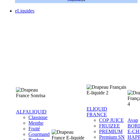
eLiquides
ELIQUID
ALFALIQUID
FRANCE
Classique
COP JUICE
Avap
Menthe
FRUIZEE
BOR
Fruité
PREMIUM
E-CH
Gourmand
Premium SN
HAP
Bonbon