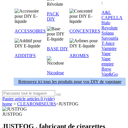
:
A&L
PACK
CAPELLA
DIY
Halo
Revolute
ACCESSOIRES
CONCENTRES
Solana
Savouréa
T-Juice
Vampire
BASE DIY
Vape
ADDITIFS
AROMES
Vape
empire
Brew
Nicodose
Vap&Go
Retrouvez ici tous les produits pour vos DIY de vapotage
Panier
article
articles
0
(vide)
home
>
CLEAROMISEURS
>
JUSTFOG
JUSTFOG
JUSTFOG , fabricant de cigarettes