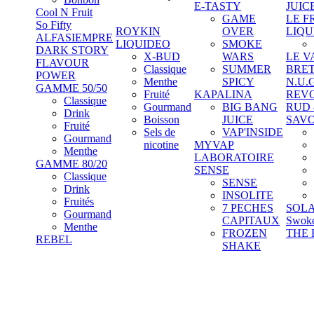
E-TASTY
JUIC
Cool N Fruit
GAME
LE F
So Fifty
ROYKIN
OVER
LIQU
ALFASIEMPRE
LIQUIDEO
SMOKE
DARK STORY
X-BUD
WARS
LE V
FLAVOUR
Classique
SUMMER
BRE
POWER
Menthe
SPICY
N.U.
GAMME 50/50
Fruité
KAPALINA
REV
Classique
Gourmand
BIG BANG
RUD
Drink
Boisson
JUICE
SAV
Fruité
Sels de
VAP'INSIDE
Gourmand
nicotine
MYVAP
Menthe
LABORATOIRE
GAMME 80/20
SENSE
Classique
SENSE
Drink
INSOLITE
Fruités
7 PECHES
SOL
Gourmand
CAPITAUX
Swok
Menthe
FROZEN
THE 
REBEL
SHAKE