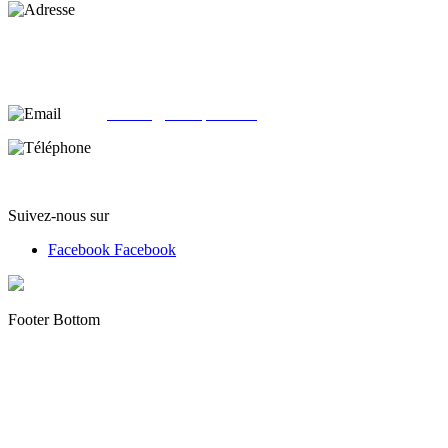
Adresse :
alloliquid.com
25-29 rue Léon JOUHAUX
78500 Sartrouville - France
email:
contact@alloliquid.com
Téléphone:
(+33) 07 62 05 82 95
Suivez-nous sur
Facebook
Facebook
Footer Bottom
Copyright © 2012 - 2022 alloliquid.com grossiste cigarette
électronique et E-liquide premium Tous droits réservés