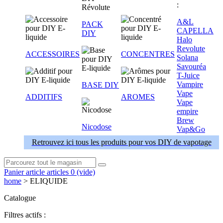
:
A&L
PACK
CAPELLA
DIY
Halo
Revolute
ACCESSOIRES
CONCENTRES
Solana
Savouréa
T-Juice
Vampire
BASE DIY
Vape
ADDITIFS
AROMES
Vape
empire
Brew
Nicodose
Vap&Go
Retrouvez ici tous les produits pour vos DIY de vapotage
Panier
article
articles
0
(vide)
home
>
ELIQUIDE
Catalogue
Filtres actifs :