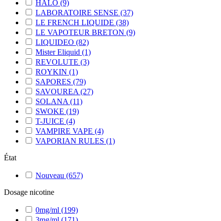
HALO
(9)
LABORATOIRE SENSE
(37)
LE FRENCH LIQUIDE
(38)
LE VAPOTEUR BRETON
(9)
LIQUIDEO
(82)
Mister Eliquid
(1)
REVOLUTE
(3)
ROYKIN
(1)
SAPORES
(79)
SAVOUREA
(27)
SOLANA
(11)
SWOKE
(19)
T-JUICE
(4)
VAMPIRE VAPE
(4)
VAPORIAN RULES
(1)
État
Nouveau
(657)
Dosage nicotine
0mg/ml
(199)
3mg/ml
(171)