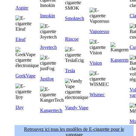
Aspire
Innokin
Cla
Smoktech
Vaporesso
Rincoe
Eleaf
Joyetech
Cu
Kangerm
Vision
Tesla
GeekVape
Justfog
Vol
Wismec
var
IJoy
Vandy Vape
Kangertech
Mo
Retrouvez ici tous les modèles de E-cigarette pour le
vapotage