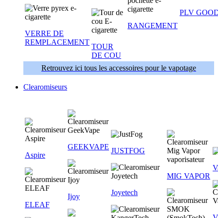
PLV GOOD
RANGEMENT
VERRE DE
REMPLACEMENT
TOUR
DE COU
Retrouvez ici tous les accessoires pour le vapotage
Clearomiseurs
GEEKVAPE
JUSTFOG
Aspire
V
MIG VAPOR
Joyetech
Ijoy
ELEAF
V