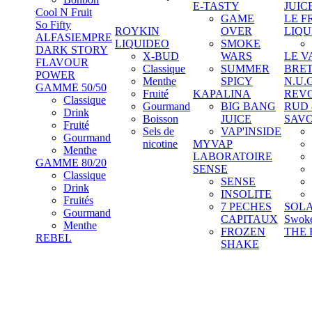
E-TASTY
JUIC
Cool N Fruit
GAME
LE F
So Fifty
ROYKIN
OVER
LIQU
ALFASIEMPRE
LIQUIDEO
SMOKE
DARK STORY
X-BUD
WARS
LE V
FLAVOUR
Classique
SUMMER
BRE
POWER
Menthe
SPICY
N.U.
GAMME 50/50
Fruité
KAPALINA
REV
Classique
Gourmand
BIG BANG
RUD
Drink
Boisson
JUICE
SAV
Fruité
Sels de
VAP'INSIDE
Gourmand
nicotine
MYVAP
Menthe
LABORATOIRE
GAMME 80/20
SENSE
Classique
SENSE
Drink
INSOLITE
Fruités
7 PECHES
SOL
Gourmand
CAPITAUX
Swok
Menthe
FROZEN
THE 
REBEL
SHAKE