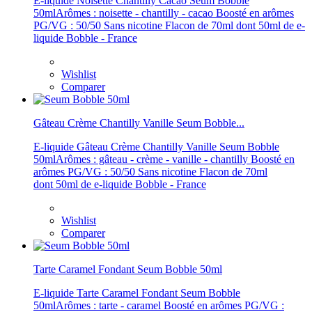
E-liquide Noisette Chantilly Cacao Seum Bobble
50mlArômes : noisette - chantilly - cacao Boosté en arômes
PG/VG : 50/50 Sans nicotine Flacon de 70ml dont 50ml de e-
liquide Bobble - France
Wishlist
Comparer
Gâteau Crème Chantilly Vanille Seum Bobble...
E-liquide Gâteau Crème Chantilly Vanille Seum Bobble
50mlArômes : gâteau - crème - vanille - chantilly Boosté en
arômes PG/VG : 50/50 Sans nicotine Flacon de 70ml
dont 50ml de e-liquide Bobble - France
Wishlist
Comparer
Tarte Caramel Fondant Seum Bobble 50ml
E-liquide Tarte Caramel Fondant Seum Bobble
50mlArômes : tarte - caramel Boosté en arômes PG/VG :