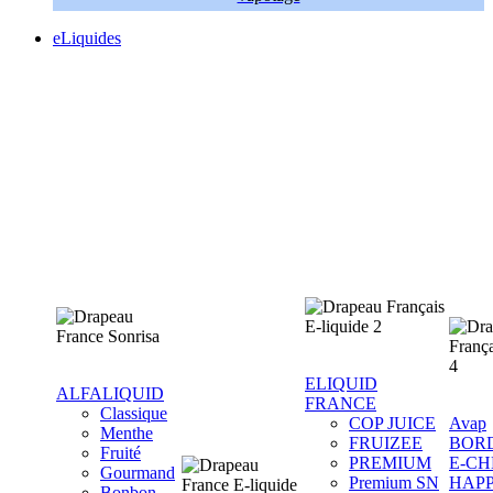
eLiquides
ELIQUID
ALFALIQUID
FRANCE
Classique
COP JUICE
Avap
Menthe
FRUIZEE
BOR
Fruité
PREMIUM
E-CH
Gourmand
Premium SN
HAP
Bonbon