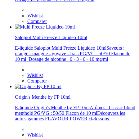
Wishlist
Comparer
Salopiot Multi Freeze Liquideo 10ml
E-liquide Salopiot Multi Freeze Liquideo 10mlSaveurs :
orange - mangue - goyave - frais PG/VG : 50/50 Flacon de
10 ml Dosage de nicotine : 0 - 3 - 6 - 10 mg/ml
Wishlist
Comparer
Origin's Menthe by FP 10ml
E-liquide Origin's Menthe by FP 10mlArômes : Classic blond
mentholé PG/VG : 50/50 Flacon de 10 mlDécouvrez les
autres gammes FLAVOUR POWER ci-dessous.
Wishlist