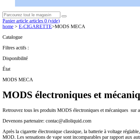
Panier
article
articles
0
(vide)
home
>
E-CIGARETTE
>
MODS MECA
Catalogue
Filtres actifs :
Disponibilité
État
MODS MECA
MODS électroniques et mécaniq
Retrouvez tous les produits MODS électroniques et mécaniques sur allo
Devenons partenaire: contac@alloliquid.com
Après la cigarette électronique classique, la batterie à voltage réglabl
MOD. Les sensations de vape sont incomparables par rapport aux autres