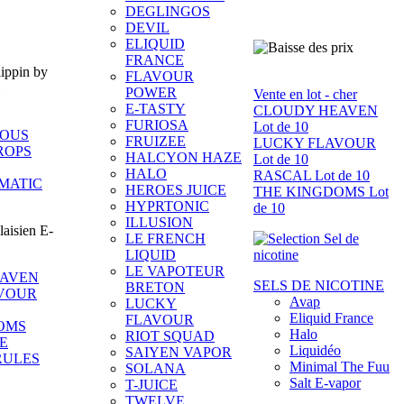
DEGLINGOS
DEVIL
ELIQUID
FRANCE
FLAVOUR
POWER
Vente en lot - cher
E-TASTY
CLOUDY HEAVEN
FURIOSA
Lot de 10
IOUS
FRUIZEE
LUCKY FLAVOUR
ROPS
HALCYON HAZE
Lot de 10
HALO
RASCAL Lot de 10
MATIC
HEROES JUICE
THE KINGDOMS Lot
HYPRTONIC
de 10
ILLUSION
LE FRENCH
LIQUID
LE VAPOTEUR
EAVEN
SELS DE NICOTINE
BRETON
VOUR
Avap
LUCKY
Eliquid France
FLAVOUR
OMS
Halo
RIOT SQUAD
E
Liquidéo
SAIYEN VAPOR
RULES
Minimal The Fuu
SOLANA
Salt E-vapor
T-JUICE
TWELVE