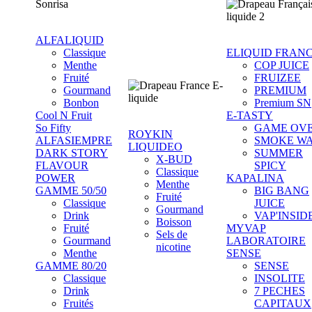
ALFALIQUID
Classique
ELIQUID FRAN
Menthe
COP JUICE
Fruité
FRUIZEE
Gourmand
PREMIUM
Bonbon
Premium SN
Cool N Fruit
E-TASTY
So Fifty
GAME OV
ROYKIN
ALFASIEMPRE
SMOKE W
LIQUIDEO
DARK STORY
SUMMER
X-BUD
FLAVOUR
SPICY
Classique
POWER
KAPALINA
Menthe
GAMME 50/50
BIG BANG
Fruité
Classique
JUICE
Gourmand
Drink
VAP'INSID
Boisson
Fruité
MYVAP
Sels de
Gourmand
LABORATOIRE
nicotine
Menthe
SENSE
GAMME 80/20
SENSE
Classique
INSOLITE
Drink
7 PECHES
Fruités
CAPITAUX