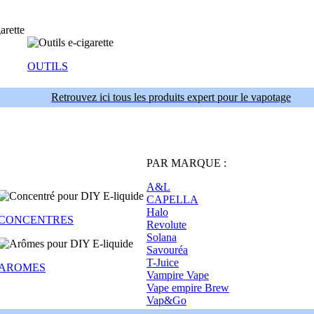
OUTILS
Retrouvez ici tous les produits expert pour le vapotage
PAR MARQUE :
A&L
CAPELLA
Halo
CONCENTRES
Revolute
Solana
Savouréa
T-Juice
AROMES
Vampire Vape
Vape empire Brew
Vap&Go