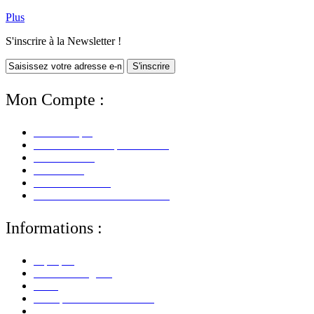
Plus
S'inscrire à la Newsletter !
S'inscrire
Mon Compte :
Mon Compte
Mes Informations personnelles
Mes Adresses
Mes Avoirs
Mes Commandes
Mes Retours De Marchandises
Informations :
A propos
Mentions Légales
CGV
Politique de Confidentialité
Paiement