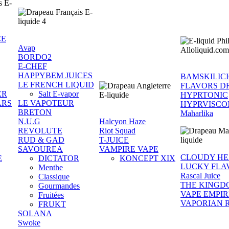
CE
Avap
BORDO2
E-CHEF
HAPPYBEM JUICES
BAMSKILIC
LE FRENCH LIQUID
FLAVORS D
ER
Salt E-vapor
HYPRTONIC
ARS
LE VAPOTEUR
HYPRVISCO
BRETON
Maharlika
N.U.G
Halcyon Haze
REVOLUTE
Riot Squad
RUD & GAD
T-JUICE
SAVOUREA
VAMPIRE VAPE
CLOUDY H
E
DICTATOR
KONCEPT XIX
LUCKY FLA
Menthe
Rascal Juice
Classique
THE KINGD
Gourmandes
VAPE EMPIR
Fruitées
VAPORIAN 
FRUKT
SOLANA
Swoke