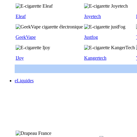
Eleaf
Joyetech
GeekVape
Justfog
IJoy
Kangertech
eLiquides