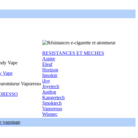
RESISTANCES ET MECHES
Aspire
Eleaf
Horizon
y Vape
Innokin
iJoy
Joyetech
Justfog
ORESSO
Kangertech
Smoktech
Vaporesso
Wismec
de vapotage