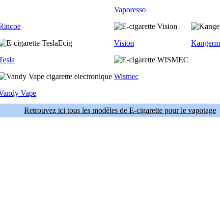
Vaporesso
Rincoe
Vision
Kangerm
Tesla
Wismec
Vandy Vape
Retrouvez ici tous les modèles de E-cigarette pour le vapotage