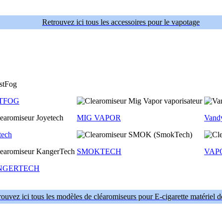
Retrouvez ici tous les accessoires pour le vapotage
TFOG
MIG VAPOR
Vand
tech
SMOKTECH
VAP
NGERTECH
ouvez ici tous les modèles de cléaromiseurs pour E-cigarette matériel 