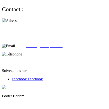
Contact :
Adresse :
alloliquid.com
25-29 rue Léon JOUHAUX
78500 Sartrouville - France
email:
contact@alloliquid.com
Téléphone:
(+33) 07 62 05 82 95
Suivez-nous sur
Facebook
Facebook
Footer Bottom
Copyright © 2012 - 2022 alloliquid.com grossiste cigarette
électronique et E-liquide premium Tous droits réservés