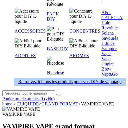
:
A&L
PACK
CAPELLA
DIY
Halo
Revolute
ACCESSOIRES
CONCENTRES
Solana
Savouréa
T-Juice
Vampire
BASE DIY
Vape
ADDITIFS
AROMES
Vape
empire
Brew
Nicodose
Vap&Go
Retrouvez ici tous les produits pour vos DIY de vapotage
Panier
article
articles
0
(vide)
home
>
ELIQUIDE
>
GRAND FORMAT
>
VAMPIRE VAPE
VAMPIRE VAPE
VAMPIRE VAPE grand format