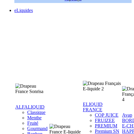
eLiquides
ELIQUID
ALFALIQUID
FRANCE
Classique
COP JUICE
Avap
Menthe
FRUIZEE
BOR
Fruité
PREMIUM
E-CH
Gourmand
Premium SN
HAP
Bonbon