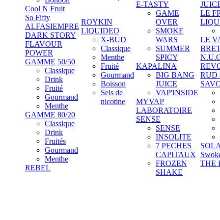
E-TASTY
JUIC
Cool N Fruit
GAME
LE F
So Fifty
ROYKIN
OVER
LIQU
ALFASIEMPRE
LIQUIDEO
SMOKE
DARK STORY
X-BUD
WARS
LE V
FLAVOUR
Classique
SUMMER
BRE
POWER
Menthe
SPICY
N.U.
GAMME 50/50
Fruité
KAPALINA
REV
Classique
Gourmand
BIG BANG
RUD
Drink
Boisson
JUICE
SAV
Fruité
Sels de
VAP'INSIDE
Gourmand
nicotine
MYVAP
Menthe
LABORATOIRE
GAMME 80/20
SENSE
Classique
SENSE
Drink
INSOLITE
Fruités
7 PECHES
SOL
Gourmand
CAPITAUX
Swok
Menthe
FROZEN
THE 
REBEL
SHAKE