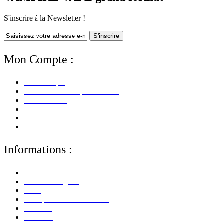
S'inscrire à la Newsletter !
S'inscrire
Mon Compte :
Mon Compte
Mes Informations personnelles
Mes Adresses
Mes Avoirs
Mes Commandes
Mes Retours De Marchandises
Informations :
A propos
Mentions Légales
CGV
Politique de Confidentialité
Paiement
Livraison