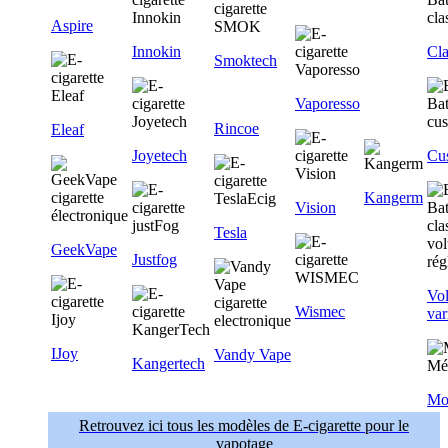
Aspire
Innokin
Cla
Smoktech
Vaporesso
Rincoe
Eleaf
Joyetech
Cu
Kangerm
Vision
Tesla
GeekVape
Justfog
Vol
Wismec
var
IJoy
Vandy Vape
Kangertech
Mo
Retrouvez ici tous les modèles de E-cigarette pour le
vapotage