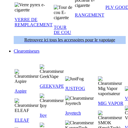
PLV GOOD
RANGEMENT
VERRE DE
REMPLACEMENT
TOUR
DE COU
Retrouvez ici tous les accessoires pour le vapotage
Clearomiseurs
GEEKVAPE
JUSTFOG
Aspire
V
MIG VAPOR
Joyetech
Ijoy
ELEAF
V