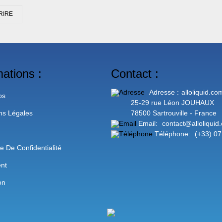
RIRE
mations :
Contact :
Adresse :
alloliquid.co
os
25-29 rue Léon JOUHAUX
ns Légales
78500 Sartrouville - France
Email:
contact@alloliquid
Téléphone:
(+33) 07
ue De Confidentialité
nt
on