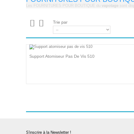
Les FOURNITURES POUR BOUTIQUE du
vapotage
sont dis
Trie par
Support Atomiseur Pas De Vis 510
S'inscrire à la Newsletter !