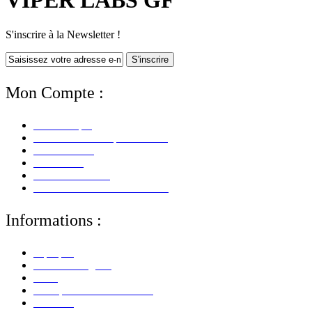
VIPER LABS GF
S'inscrire à la Newsletter !
S'inscrire
Mon Compte :
Mon Compte
Mes Informations personnelles
Mes Adresses
Mes Avoirs
Mes Commandes
Mes Retours De Marchandises
Informations :
A propos
Mentions Légales
CGV
Politique de Confidentialité
Paiement