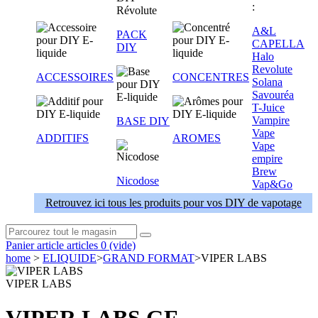
:
A&L
PACK
CAPELLA
DIY
Halo
Revolute
ACCESSOIRES
CONCENTRES
Solana
Savouréa
T-Juice
Vampire
BASE DIY
Vape
ADDITIFS
AROMES
Vape
empire
Brew
Nicodose
Vap&Go
Retrouvez ici tous les produits pour vos DIY de vapotage
Panier
article
articles
0
(vide)
home
>
ELIQUIDE
>
GRAND FORMAT
>
VIPER LABS
VIPER LABS