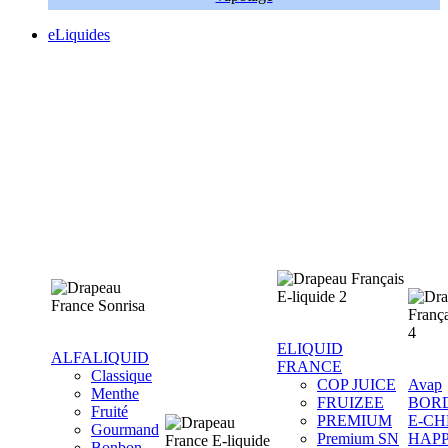
eLiquides
ELIQUID
ALFALIQUID
FRANCE
Classique
COP JUICE
Avap
Menthe
FRUIZEE
BOR
Fruité
PREMIUM
E-CH
Gourmand
Premium SN
HAP
Bonbon