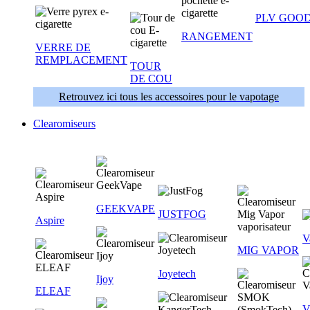
PLV GOOD
RANGEMENT
VERRE DE
REMPLACEMENT
TOUR
DE COU
Retrouvez ici tous les accessoires pour le vapotage
Clearomiseurs
GEEKVAPE
JUSTFOG
Aspire
V
MIG VAPOR
Joyetech
Ijoy
ELEAF
V