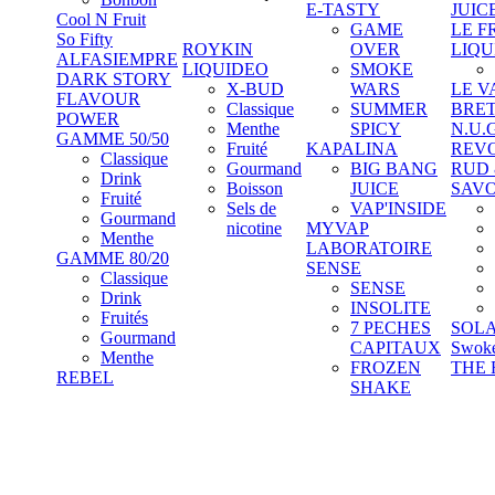
E-TASTY
JUIC
Cool N Fruit
GAME
LE F
So Fifty
ROYKIN
OVER
LIQU
ALFASIEMPRE
LIQUIDEO
SMOKE
DARK STORY
X-BUD
WARS
LE V
FLAVOUR
Classique
SUMMER
BRE
POWER
Menthe
SPICY
N.U.
GAMME 50/50
Fruité
KAPALINA
REV
Classique
Gourmand
BIG BANG
RUD
Drink
Boisson
JUICE
SAV
Fruité
Sels de
VAP'INSIDE
Gourmand
nicotine
MYVAP
Menthe
LABORATOIRE
GAMME 80/20
SENSE
Classique
SENSE
Drink
INSOLITE
Fruités
7 PECHES
SOL
Gourmand
CAPITAUX
Swok
Menthe
FROZEN
THE 
REBEL
SHAKE