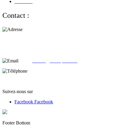
Livraison
Contact :
Adresse :
alloliquid.com
25-29 rue Léon JOUHAUX
78500 Sartrouville - France
email:
contact@alloliquid.com
Téléphone:
(+33) 07 62 05 82 95
Suivez-nous sur
Facebook
Facebook
Footer Bottom
Copyright © 2012 - 2022 alloliquid.com grossiste cigarette