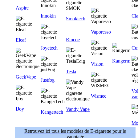
Aspire
Innokin
Cla
Smoktech
Vaporesso
Rincoe
Eleaf
Joyetech
Cu
Kangerm
Vision
Tesla
GeekVape
Justfog
Vol
Wismec
var
IJoy
Vandy Vape
Kangertech
Mo
Retrouvez ici tous les modèles de E-cigarette pour le
vapotage