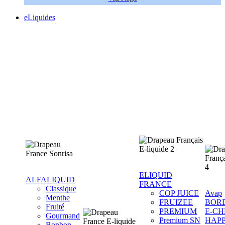
eLiquides
ELIQUID
ALFALIQUID
FRANCE
Classique
COP JUICE
Avap
Menthe
FRUIZEE
BOR
Fruité
PREMIUM
E-CH
Gourmand
Premium SN
HAP
Bonbon