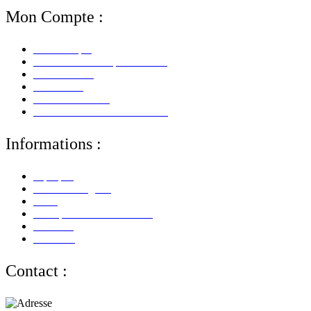
Mon Compte :
Mon Compte
Mes Informations personnelles
Mes Adresses
Mes Avoirs
Mes Commandes
Mes Retours De Marchandises
Informations :
A propos
Mentions Légales
CGV
Politique de Confidentialité
Paiement
Livraison
Contact :
Adresse :