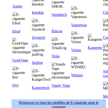
Aspire
Innokin
Cla
Smoktech
Vaporesso
Rincoe
Eleaf
Joyetech
Cu
Kangerm
Vision
Tesla
GeekVape
Justfog
Vol
Wismec
var
IJoy
Vandy Vape
Kangertech
Mo
Retrouvez ici tous les modèles de E-cigarette pour le
vapotage