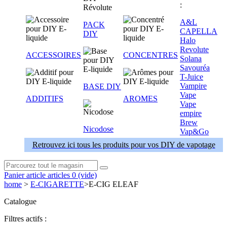
:
A&L
PACK
CAPELLA
DIY
Halo
Revolute
ACCESSOIRES
CONCENTRES
Solana
Savouréa
T-Juice
Vampire
BASE DIY
Vape
ADDITIFS
AROMES
Vape
empire
Brew
Nicodose
Vap&Go
Retrouvez ici tous les produits pour vos DIY de vapotage
Panier
article
articles
0
(vide)
home
>
E-CIGARETTE
>
E-CIG ELEAF
Catalogue
Filtres actifs :