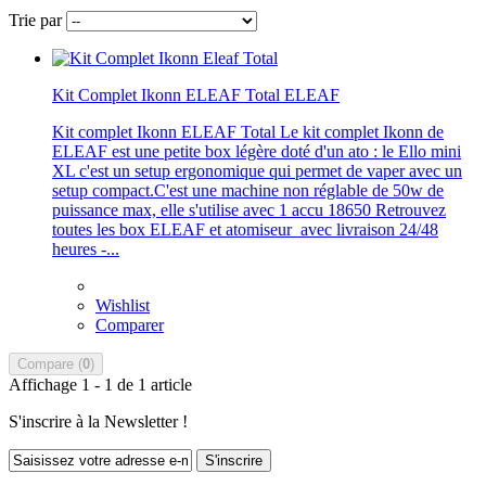
Trie par
Kit Complet Ikonn ELEAF Total ELEAF
Kit complet Ikonn ELEAF Total Le kit complet Ikonn de
ELEAF est une petite box légère doté d'un ato : le Ello mini
XL c'est un setup ergonomique qui permet de vaper avec un
setup compact.C'est une machine non réglable de 50w de
puissance max, elle s'utilise avec 1 accu 18650 Retrouvez
toutes les box ELEAF et atomiseur avec livraison 24/48
heures -...
Wishlist
Comparer
Compare (
0
)
Affichage 1 - 1 de 1 article
S'inscrire à la Newsletter !
S'inscrire