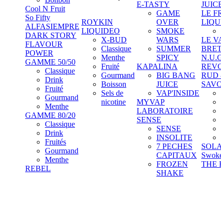
E-TASTY
JUIC
Cool N Fruit
GAME
LE F
So Fifty
ROYKIN
OVER
LIQU
ALFASIEMPRE
LIQUIDEO
SMOKE
DARK STORY
X-BUD
WARS
LE V
FLAVOUR
Classique
SUMMER
BRE
POWER
Menthe
SPICY
N.U.
GAMME 50/50
Fruité
KAPALINA
REV
Classique
Gourmand
BIG BANG
RUD
Drink
Boisson
JUICE
SAV
Fruité
Sels de
VAP'INSIDE
Gourmand
nicotine
MYVAP
Menthe
LABORATOIRE
GAMME 80/20
SENSE
Classique
SENSE
Drink
INSOLITE
Fruités
7 PECHES
SOL
Gourmand
CAPITAUX
Swok
Menthe
FROZEN
THE 
REBEL
SHAKE