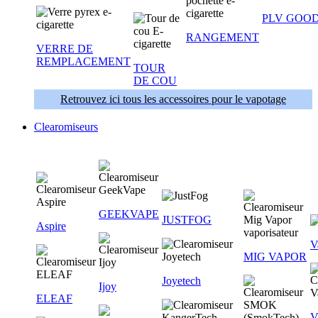
PLV GOOD
RANGEMENT
VERRE DE
REMPLACEMENT
TOUR
DE COU
Retrouvez ici tous les accessoires pour le vapotage
Clearomiseurs
GEEKVAPE
JUSTFOG
Aspire
V
MIG VAPOR
Joyetech
Ijoy
ELEAF
V