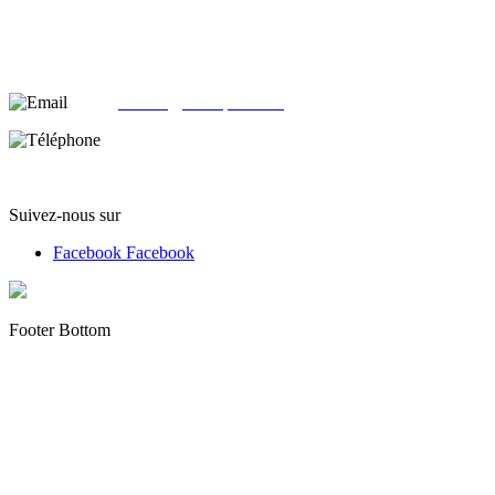
alloliquid.com
25-29 rue Léon JOUHAUX
78500 Sartrouville - France
email:
contact@alloliquid.com
Téléphone:
(+33) 07 62 05 82 95
Suivez-nous sur
Facebook
Facebook
Footer Bottom
Copyright © 2012 - 2022 alloliquid.com grossiste cigarette
électronique et E-liquide premium Tous droits réservés