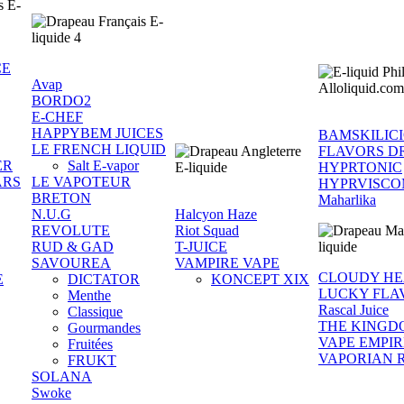
CE
Avap
BORDO2
E-CHEF
HAPPYBEM JUICES
BAMSKILIC
LE FRENCH LIQUID
FLAVORS D
ER
Salt E-vapor
HYPRTONIC
ARS
LE VAPOTEUR
HYPRVISCO
BRETON
Maharlika
N.U.G
Halcyon Haze
REVOLUTE
Riot Squad
RUD & GAD
T-JUICE
SAVOUREA
VAMPIRE VAPE
CLOUDY H
E
DICTATOR
KONCEPT XIX
LUCKY FLA
Menthe
Rascal Juice
Classique
THE KINGD
Gourmandes
VAPE EMPIR
Fruitées
VAPORIAN 
FRUKT
SOLANA
Swoke