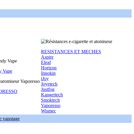
RESISTANCES ET MECHES
Aspire
Eleaf
Horizon
y Vape
Innokin
iJoy
Joyetech
Justfog
ORESSO
Kangertech
Smoktech
Vaporesso
Wismec
de vapotage