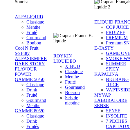
ALFALIQUID
Classique
ELIQUID FRAN
Menthe
COP JUICE
Fruité
FRUIZEE
Gourmand
PREMIUM
Bonbon
Premium SN
Cool N Fruit
E-TASTY
So Fifty
GAME OV
ROYKIN
ALFASIEMPRE
SMOKE W
LIQUIDEO
DARK STORY
SUMMER
X-BUD
FLAVOUR
SPICY
Classique
POWER
KAPALINA
Menthe
GAMME 50/50
BIG BANG
Fruité
Classique
JUICE
Gourmand
Drink
VAP'INSID
Boisson
Fruité
MYVAP
Sels de
Gourmand
LABORATOIRE
nicotine
Menthe
SENSE
GAMME 80/20
SENSE
Classique
INSOLITE
Drink
7 PECHES
Fruités
CAPITAUX