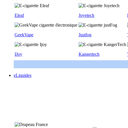
Eleaf
Joyetech
GeekVape
Justfog
IJoy
Kangertech
eLiquides