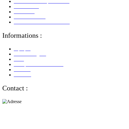
Mes Informations personnelles
Mes Adresses
Mes Avoirs
Mes Commandes
Mes Retours De Marchandises
Informations :
A propos
Mentions Légales
CGV
Politique de Confidentialité
Paiement
Livraison
Contact :
Adresse :
alloliquid.com
25-29 rue Léon JOUHAUX
78500 Sartrouville - France