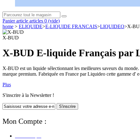
Panier
article
articles
0
(vide)
home
>
ELIQUIDE
>
E-LIQUIDE FRANCAIS
>
LIQUIDEO
>
X-B
X-BUD
X-BUD E-liquide Français par 
X-BUD est un liquide sélectionnant les meilleures saveurs du monde. C
marque premium. Fabriquée en France par Liquideo cette gamme d' e
Plus
S'inscrire à la Newsletter !
S'inscrire
Mon Compte :
Mon Compte