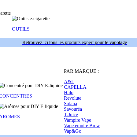
OUTILS
Retrouvez ici tous les produits expert pour le vapotage
PAR MARQUE :
A&L
CAPELLA
Halo
CONCENTRES
Revolute
Solana
Savouréa
T-Juice
AROMES
Vampire Vape
Vape empire Brew
Vap&Go