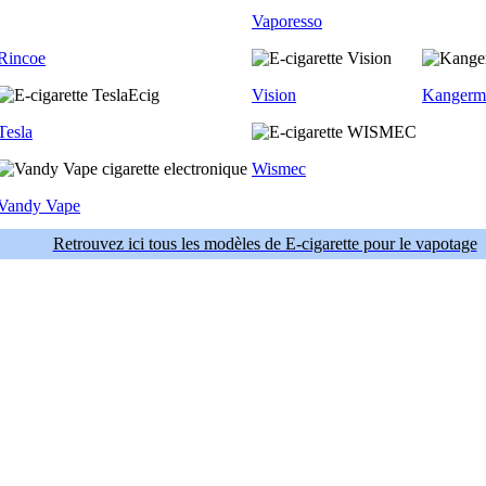
Vaporesso
Rincoe
Vision
Kangerm
Tesla
Wismec
Vandy Vape
Retrouvez ici tous les modèles de E-cigarette pour le vapotage