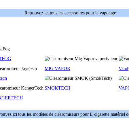
Retrouvez ici tous les accessoires pour le vapotage
TFOG
MIG VAPOR
Vand
tech
SMOKTECH
VAP
NGERTECH
ouvez ici tous les modèles de cléaromiseurs pour E-cigarette matériel 