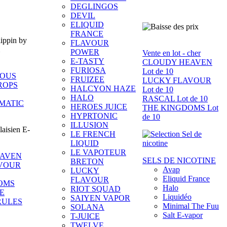
DEGLINGOS
DEVIL
ELIQUID
FRANCE
FLAVOUR
POWER
Vente en lot - cher
E-TASTY
CLOUDY HEAVEN
FURIOSA
Lot de 10
IOUS
FRUIZEE
LUCKY FLAVOUR
ROPS
HALCYON HAZE
Lot de 10
HALO
RASCAL Lot de 10
MATIC
HEROES JUICE
THE KINGDOMS Lot
HYPRTONIC
de 10
ILLUSION
LE FRENCH
LIQUID
LE VAPOTEUR
EAVEN
SELS DE NICOTINE
BRETON
VOUR
Avap
LUCKY
Eliquid France
FLAVOUR
OMS
Halo
RIOT SQUAD
E
Liquidéo
SAIYEN VAPOR
RULES
Minimal The Fuu
SOLANA
Salt E-vapor
T-JUICE
TWELVE