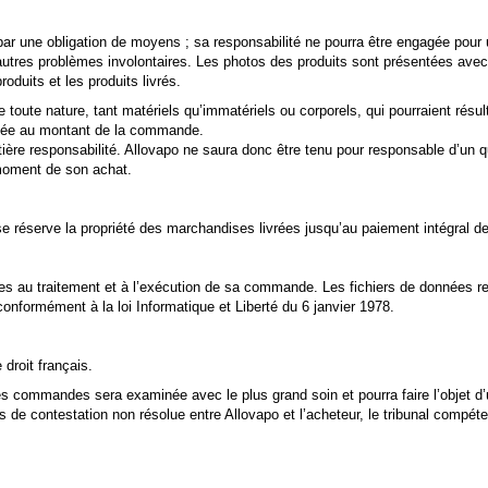
ar une obligation de moyens ; sa responsabilité ne pourra être engagée pour u
u autres problèmes involontaires. Les photos des produits sont présentées av
duits et les produits livrés.
ute nature, tant matériels qu’immatériels ou corporels, qui pourraient résul
mitée au montant de la commande.
ntière responsabilité. Allovapo ne saura donc être tenu pour responsable d’un
 moment de son achat.
 réserve la propriété des marchandises livrées jusqu’au paiement intégral de 
s au traitement et à l’exécution de sa commande. Les fichiers de données res
conformément à la loi Informatique et Liberté du 6 janvier 1978.
droit français.
 des commandes sera examinée avec le plus grand soin et pourra faire l’objet d’
cas de contestation non résolue entre Allovapo et l’acheteur, le tribunal compé