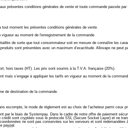
 aux présentes conditions générales de vente et toute commande passée par l
 à tout moment les présentes conditions générales de vente.
en vigueur au moment de l'enregistrement de la commande.
taillés de sorte que tout consommateur soit en mesure de connaître les caracté
 produits sont présentées avec un maximum d’exactitude. Allovapo ne peut pa
ort, hors taxes (HT). Les prix sont soumis à la T.V.A. française (20%).
ment mais s’engage à appliquer les tarifs en vigueur au moment de la commande
zone de destination de la commande.
 escompte, le mode de règlement est au choix de l’acheteur parmi ceux pr
nt par le biais de Systempay. Dans le cadre de notre offre de paiement sécuri
e crédit sont cryptées sous le protocole SSL (Secure Socket Layer) et ne trans
oordonnées ne sont pas conservées sur les serveurs et sont redemandées à c
te paypal.