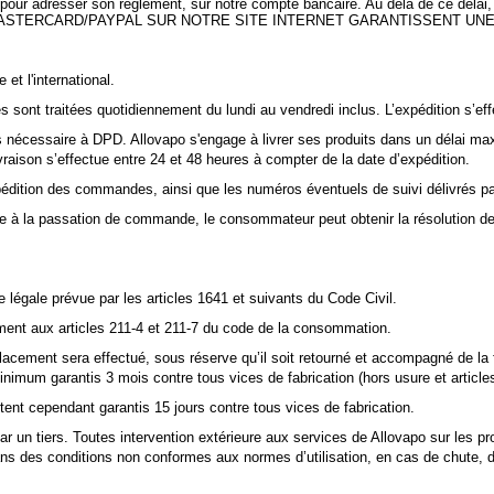
s pour adresser son règlement, sur notre compte bancaire. Au delà de ce déla
MASTERCARD/PAYPAL SUR NOTRE SITE INTERNET GARANTISSENT UNE
t l'international.
es sont traitées quotidiennement du lundi au vendredi inclus. L’expédition s’
s nécessaire à DPD. Allovapo s'engage à livrer ses produits dans un délai max
raison s’effectue entre 24 et 48 heures à compter de la date d’expédition.
pédition des commandes, ainsi que les numéros éventuels de suivi délivrés p
te à la passation de commande, le consommateur peut obtenir la résolution de 
e légale prévue par les articles 1641 et suivants du Code Civil.
ment aux articles 211-4 et 211-7 du code de la consommation.
acement sera effectué, sous réserve qu’il soit retourné et accompagné de la
minimum garantis 3 mois contre tous vices de fabrication (hors usure et artic
nt cependant garantis 15 jours contre tous vices de fabrication.
ar un tiers. Toutes intervention extérieure aux services de Allovapo sur les pr
dans des conditions non conformes aux normes d’utilisation, en cas de chute, de