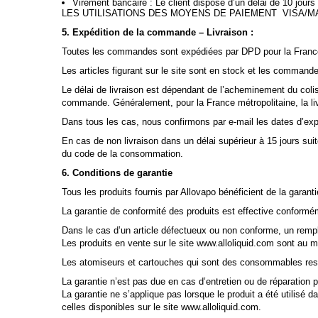
Virement bancaire :
Le client dispose d’un délai de 10 jour
LES UTILISATIONS DES MOYENS DE PAIEMENT VISA/
5. Expédition de la commande – Livraison :
Toutes les commandes sont expédiées par DPD pour la France e
Les articles figurant sur le site sont en stock et les command
Le délai de livraison est dépendant de l’acheminement du coli
commande. Généralement, pour la France métropolitaine, la liv
Dans tous les cas, nous confirmons par e-mail les dates d’ex
En cas de non livraison dans un délai supérieur à 15 jours sui
du code de la consommation.
6. Conditions de garantie
Tous les produits fournis par Allovapo bénéficient de la garanti
La garantie de conformité des produits est effective conformé
Dans le cas d’un article défectueux ou non conforme, un rempl
Les produits en vente sur le site www.alloliquid.com sont au 
Les atomiseurs et cartouches qui sont des consommables reste
La garantie n’est pas due en cas d’entretien ou de réparation p
La garantie ne s’applique pas lorsque le produit a été utilisé 
celles disponibles sur le site www.alloliquid.com.