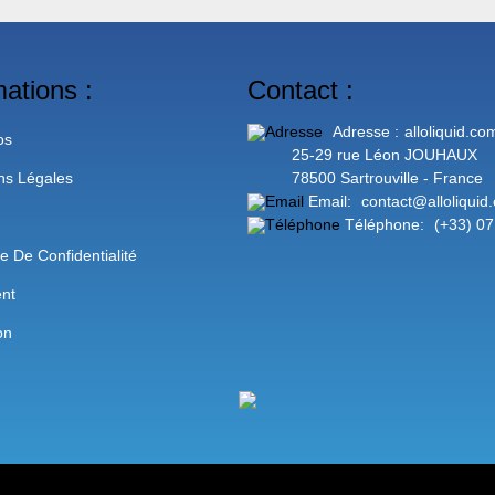
mations :
Contact :
Adresse :
alloliquid.co
os
25-29 rue Léon JOUHAUX
ns Légales
78500 Sartrouville - France
Email:
contact@alloliquid
Téléphone:
(+33) 07
ue De Confidentialité
nt
on