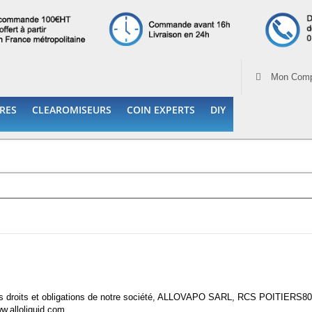
Mon Comp
RES
CLEAROMISEURS
COIN EXPERTS
DIY
r les droits et obligations de notre société, ALLOVAPO SARL, RCS POITIERS
80
ww.alloliquid.com.