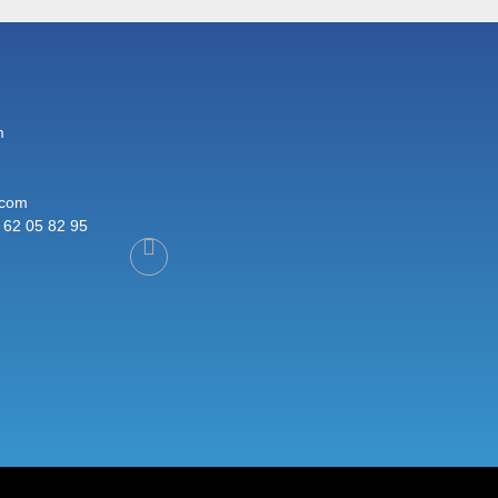
m
.com
 62 05 82 95