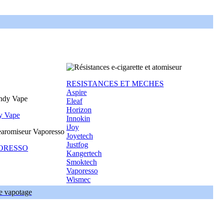
RESISTANCES ET MECHES
Aspire
Eleaf
Horizon
y Vape
Innokin
iJoy
Joyetech
Justfog
ORESSO
Kangertech
Smoktech
Vaporesso
Wismec
de vapotage