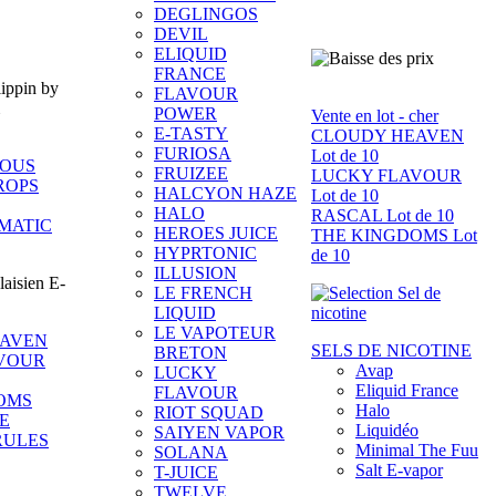
DEGLINGOS
DEVIL
ELIQUID
FRANCE
FLAVOUR
POWER
Vente en lot - cher
E-TASTY
CLOUDY HEAVEN
FURIOSA
Lot de 10
IOUS
FRUIZEE
LUCKY FLAVOUR
ROPS
HALCYON HAZE
Lot de 10
HALO
RASCAL Lot de 10
MATIC
HEROES JUICE
THE KINGDOMS Lot
HYPRTONIC
de 10
ILLUSION
LE FRENCH
LIQUID
LE VAPOTEUR
EAVEN
SELS DE NICOTINE
BRETON
VOUR
Avap
LUCKY
Eliquid France
FLAVOUR
OMS
Halo
RIOT SQUAD
E
Liquidéo
SAIYEN VAPOR
RULES
Minimal The Fuu
SOLANA
Salt E-vapor
T-JUICE
TWELVE