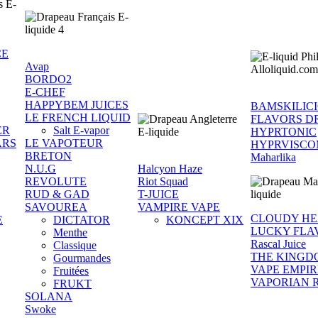
CE
Avap
BORDO2
E-CHEF
HAPPYBEM JUICES
BAMSKILIC
LE FRENCH LIQUID
FLAVORS D
ER
Salt E-vapor
HYPRTONIC
ARS
LE VAPOTEUR
HYPRVISCO
BRETON
Maharlika
N.U.G
Halcyon Haze
REVOLUTE
Riot Squad
RUD & GAD
T-JUICE
SAVOUREA
VAMPIRE VAPE
CLOUDY H
E
DICTATOR
KONCEPT XIX
LUCKY FLA
Menthe
Rascal Juice
Classique
THE KINGD
Gourmandes
VAPE EMPIR
Fruitées
VAPORIAN 
FRUKT
SOLANA
Swoke