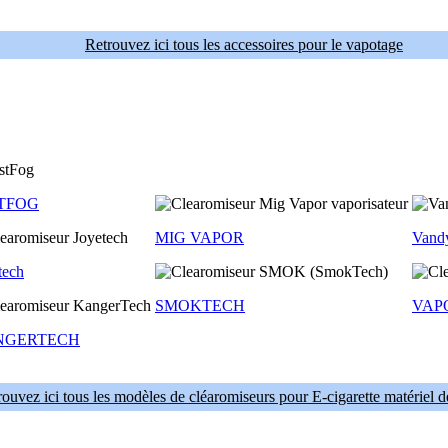
Retrouvez ici tous les accessoires pour le vapotage
TFOG
MIG VAPOR
Vand
tech
SMOKTECH
VAP
NGERTECH
ouvez ici tous les modèles de cléaromiseurs pour E-cigarette matériel 