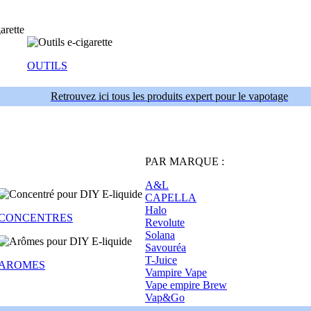
OUTILS
Retrouvez ici tous les produits expert pour le vapotage
PAR MARQUE :
A&L
CAPELLA
Halo
CONCENTRES
Revolute
Solana
Savouréa
T-Juice
AROMES
Vampire Vape
Vape empire Brew
Vap&Go