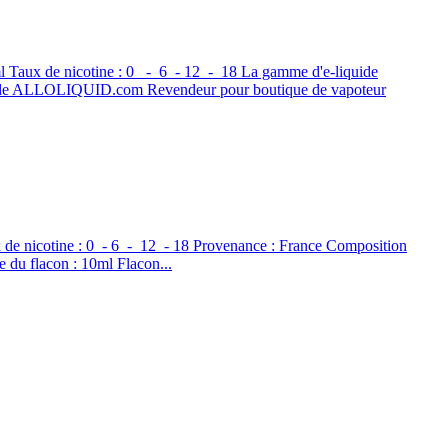
aux de nicotine : 0 - 6 - 12 - 18 La gamme d'e-liquide
iquide ALLOLIQUID.com Revendeur pour boutique de vapoteur
 nicotine : 0 - 6 - 12 - 18 Provenance : France Composition
 du flacon : 10ml Flacon...