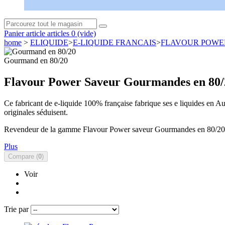
Panier
article
articles
0
(vide)
home
>
ELIQUIDE
>
E-LIQUIDE FRANCAIS
>
FLAVOUR POWE
Gourmand en 80/20
Flavour Power Saveur Gourmandes en 80/
Ce fabricant de e-liquide 100% française fabrique ses e liquides en Au
originales séduisent.
Revendeur de la gamme Flavour Power saveur Gourmandes en 80/20 ave
Plus
Compare (
0
)
Voir
Trie par