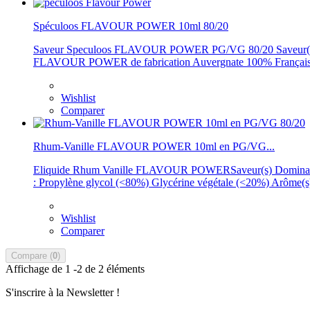
Spéculoos FLAVOUR POWER 10ml 80/20
Saveur Speculoos FLAVOUR POWER PG/VG 80/20 Saveur(s) Dom
FLAVOUR POWER de fabrication Auvergnate 100% Française est
Wishlist
Comparer
Rhum-Vanille FLAVOUR POWER 10ml en PG/VG...
Eliquide Rhum Vanille FLAVOUR POWERSaveur(s) Dominante(s)
: Propylène glycol (<80%) Glycérine végétale (<20%) Arôme(s) N
Wishlist
Comparer
Compare (
0
)
Affichage de 1 -2 de 2 éléments
S'inscrire à la Newsletter !