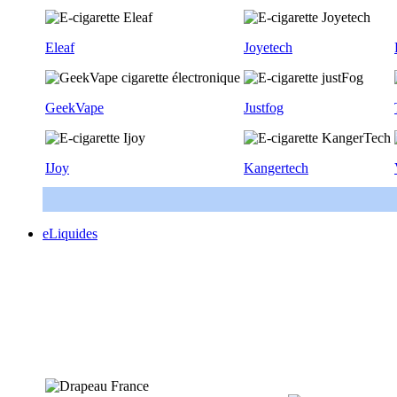
Eleaf
Joyetech
GeekVape
Justfog
IJoy
Kangertech
eLiquides