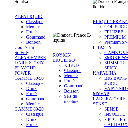
ALFALIQUID
Classique
ELIQUID FRAN
Menthe
COP JUICE
Fruité
FRUIZEE
Gourmand
PREMIUM
Bonbon
Premium SN
Cool N Fruit
E-TASTY
So Fifty
GAME OV
ROYKIN
ALFASIEMPRE
SMOKE W
LIQUIDEO
DARK STORY
SUMMER
X-BUD
FLAVOUR
SPICY
Classique
POWER
KAPALINA
Menthe
GAMME 50/50
BIG BANG
Fruité
Classique
JUICE
Gourmand
Drink
VAP'INSID
Boisson
Fruité
MYVAP
Sels de
Gourmand
LABORATOIRE
nicotine
Menthe
SENSE
GAMME 80/20
SENSE
Classique
INSOLITE
Drink
7 PECHES
Fruités
CAPITAUX