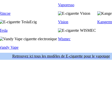
Vaporesso
Rincoe
Vision
Kangerm
Tesla
Wismec
Vandy Vape
Retrouvez ici tous les modèles de E-cigarette pour le vapotage