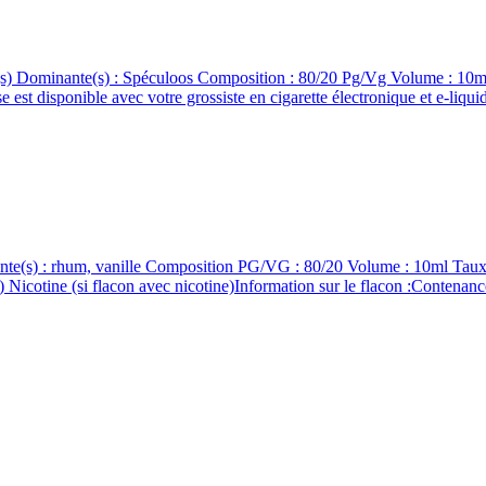
inante(s) : Spéculoos Composition : 80/20 Pg/Vg Volume : 10ml T
 disponible avec votre grossiste en cigarette électronique et e-l
 : rhum, vanille Composition PG/VG : 80/20 Volume : 10ml Taux de
icotine (si flacon avec nicotine)Information sur le flacon :Contenance