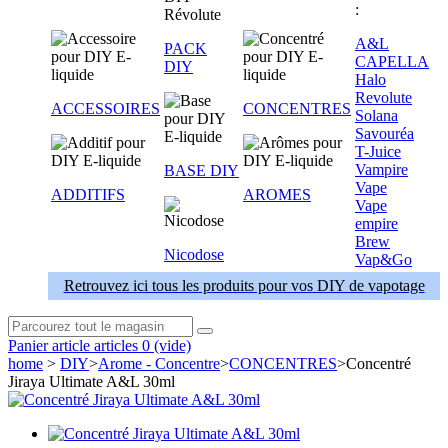
:
A&L
PACK
CAPELLA
DIY
Halo
Revolute
ACCESSOIRES
CONCENTRES
Solana
Savouréa
T-Juice
Vampire
BASE DIY
Vape
ADDITIFS
AROMES
Vape
empire
Brew
Nicodose
Vap&Go
Retrouvez ici tous les produits pour vos DIY de vapotage
Panier
article
articles
0
(vide)
home
>
DIY
>
Arome - Concentre
>
CONCENTRES
>
Concentré
Jiraya Ultimate A&L 30ml