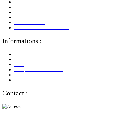
Mon Compte
Mes Informations personnelles
Mes Adresses
Mes Avoirs
Mes Commandes
Mes Retours De Marchandises
Informations :
A propos
Mentions Légales
CGV
Politique de Confidentialité
Paiement
Livraison
Contact :
Adresse :
alloliquid.com
25-29 rue Léon JOUHAUX
78500 Sartrouville - France