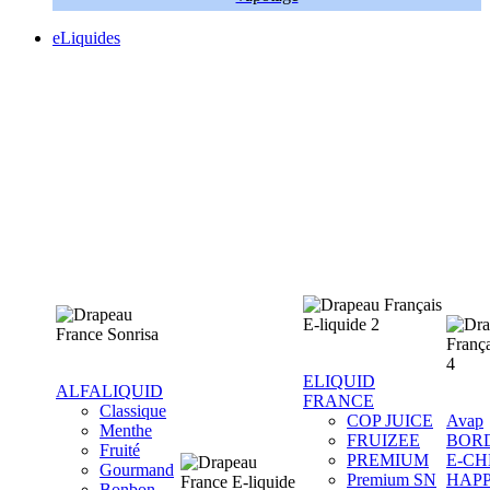
eLiquides
ELIQUID
ALFALIQUID
FRANCE
Classique
COP JUICE
Avap
Menthe
FRUIZEE
BOR
Fruité
PREMIUM
E-CH
Gourmand
Premium SN
HAP
Bonbon