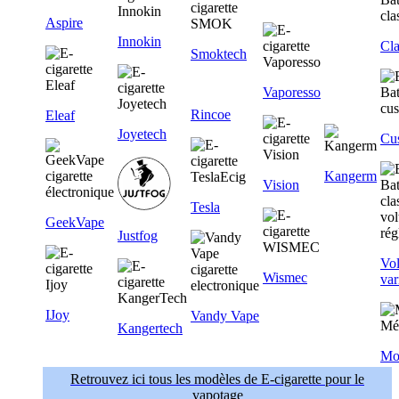
Aspire
Innokin
Cla
Smoktech
Vaporesso
Rincoe
Eleaf
Joyetech
Cu
Kangerm
Vision
Tesla
GeekVape
Justfog
Vol
Wismec
var
IJoy
Vandy Vape
Kangertech
Mo
Retrouvez ici tous les modèles de E-cigarette pour le
vapotage