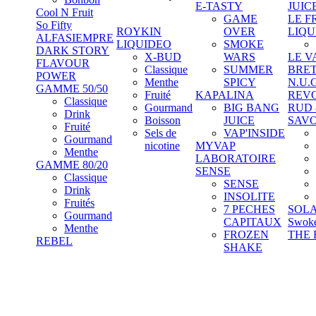
E-TASTY
JUIC
Cool N Fruit
GAME
LE F
So Fifty
ROYKIN
OVER
LIQU
ALFASIEMPRE
LIQUIDEO
SMOKE
DARK STORY
X-BUD
WARS
LE V
FLAVOUR
Classique
SUMMER
BRE
POWER
Menthe
SPICY
N.U.
GAMME 50/50
Fruité
KAPALINA
REV
Classique
Gourmand
BIG BANG
RUD
Drink
Boisson
JUICE
SAV
Fruité
Sels de
VAP'INSIDE
Gourmand
nicotine
MYVAP
Menthe
LABORATOIRE
GAMME 80/20
SENSE
Classique
SENSE
Drink
INSOLITE
Fruités
7 PECHES
SOL
Gourmand
CAPITAUX
Swok
Menthe
FROZEN
THE 
REBEL
SHAKE