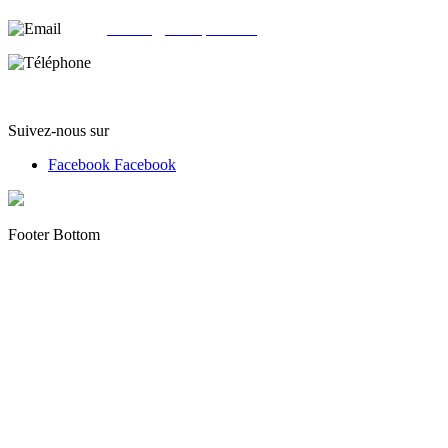
email:
contact@alloliquid.com
Téléphone:
(+33) 07 62 05 82 95
Suivez-nous sur
Facebook
Facebook
Footer Bottom
Copyright © 2012 - 2022 alloliquid.com grossiste cigarette
électronique et E-liquide premium Tous droits réservés