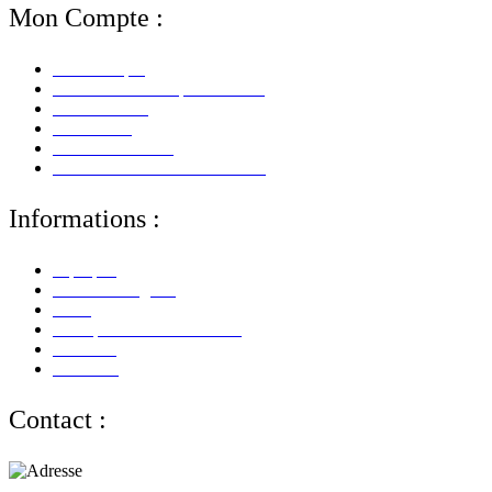
Mon Compte :
Mon Compte
Mes Informations personnelles
Mes Adresses
Mes Avoirs
Mes Commandes
Mes Retours De Marchandises
Informations :
A propos
Mentions Légales
CGV
Politique de Confidentialité
Paiement
Livraison
Contact :
Adresse :