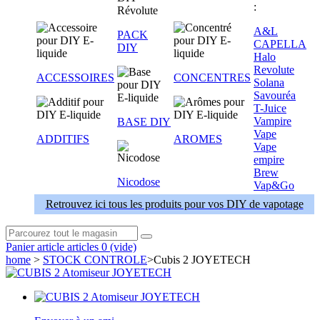
:
A&L
PACK
CAPELLA
DIY
Halo
Revolute
ACCESSOIRES
CONCENTRES
Solana
Savouréa
T-Juice
Vampire
BASE DIY
Vape
ADDITIFS
AROMES
Vape
empire
Brew
Nicodose
Vap&Go
Retrouvez ici tous les produits pour vos DIY de vapotage
Panier
article
articles
0
(vide)
home
>
STOCK CONTROLE
>
Cubis 2 JOYETECH