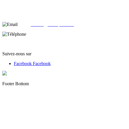
alloliquid.com
25-29 rue Léon JOUHAUX
78500 Sartrouville - France
email:
contact@alloliquid.com
Téléphone:
(+33) 07 62 05 82 95
Suivez-nous sur
Facebook
Facebook
Footer Bottom
Copyright © 2012 - 2022 alloliquid.com grossiste cigarette
électronique et E-liquide premium Tous droits réservés