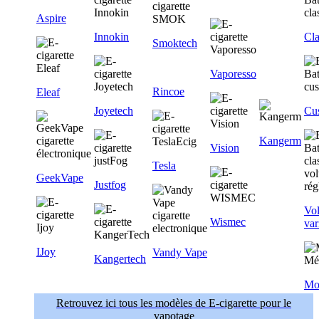
Aspire
Innokin
Cla
Smoktech
Vaporesso
Rincoe
Eleaf
Joyetech
Cu
Kangerm
Vision
Tesla
GeekVape
Justfog
Vol
Wismec
var
IJoy
Vandy Vape
Kangertech
Mo
Retrouvez ici tous les modèles de E-cigarette pour le
vapotage