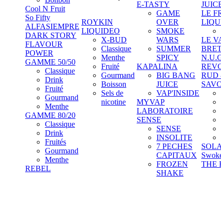
E-TASTY
JUIC
Cool N Fruit
GAME
LE F
So Fifty
ROYKIN
OVER
LIQU
ALFASIEMPRE
LIQUIDEO
SMOKE
DARK STORY
X-BUD
WARS
LE V
FLAVOUR
Classique
SUMMER
BRE
POWER
Menthe
SPICY
N.U.
GAMME 50/50
Fruité
KAPALINA
REV
Classique
Gourmand
BIG BANG
RUD
Drink
Boisson
JUICE
SAV
Fruité
Sels de
VAP'INSIDE
Gourmand
nicotine
MYVAP
Menthe
LABORATOIRE
GAMME 80/20
SENSE
Classique
SENSE
Drink
INSOLITE
Fruités
7 PECHES
SOL
Gourmand
CAPITAUX
Swok
Menthe
FROZEN
THE 
REBEL
SHAKE