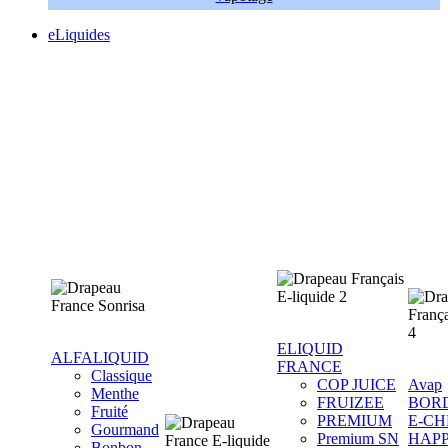
eLiquides
ELIQUID
ALFALIQUID
FRANCE
Classique
COP JUICE
Avap
Menthe
FRUIZEE
BOR
Fruité
PREMIUM
E-CH
Gourmand
Premium SN
HAP
Bonbon