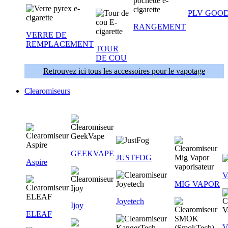
PLV GOOD
RANGEMENT
VERRE DE
REMPLACEMENT
TOUR
DE COU
Retrouvez ici tous les accessoires pour le vapotage
Clearomiseurs
GEEKVAPE
JUSTFOG
Aspire
V
MIG VAPOR
Joyetech
Ijoy
ELEAF
V